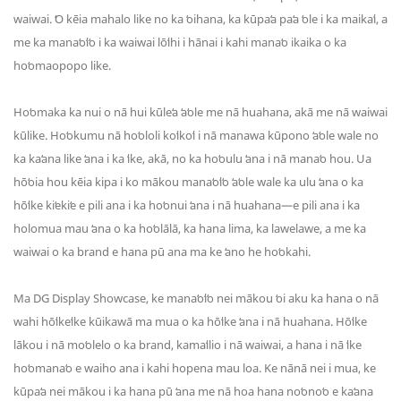
waiwai. ʻO kēia mahalo like no ka ʻoihana, ka kūpaʻa paʻa ʻole i ka maikaʻi, a
me ka manaʻoʻiʻo i ka waiwai lōʻihi i hānai i kahi manaʻo ikaika o ka
hoʻomaopopo like.
Hoʻomaka ka nui o nā hui kūleʻa ʻaʻole me nā huahana, akā me nā waiwai
kūlike. Hoʻokumu nā hoʻololi koʻikoʻi i nā manawa kūpono ʻaʻole wale no
ka kaʻana like ʻana i ka ʻike, akā, no ka hoʻoulu ʻana i nā manaʻo hou. Ua
hōʻoia hou kēia kipa i ko mākou manaʻoʻiʻo ʻaʻole wale ka ulu ʻana o ka
hōʻike kiʻekiʻe e pili ana i ka hoʻonui ʻana i nā huahana—e pili ana i ka
holomua mau ʻana o ka hoʻolālā, ka hana lima, ka lawelawe, a me ka
waiwai o ka brand e hana pū ana ma ke ʻano he hoʻokahi.
Ma DG Display Showcase, ke manaʻoʻiʻo nei mākou ʻoi aku ka hana o nā
wahi hōʻikeʻike kūikawā ma mua o ka hōʻike ʻana i nā huahana. Hōʻike
lākou i nā moʻolelo o ka brand, kamaʻilio i nā waiwai, a hana i nā ʻike
hoʻomanaʻo e waiho ana i kahi hopena mau loa. Ke nānā nei i mua, ke
kūpaʻa nei mākou i ka hana pū ʻana me nā hoa hana noʻonoʻo e kaʻana