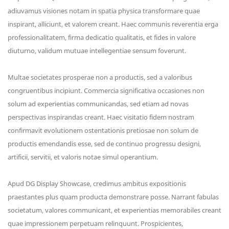
adiuvamus visiones notam in spatia physica transformare quae
inspirant, alliciunt, et valorem creant. Haec communis reverentia erga
professionalitatem, firma dedicatio qualitatis, et fides in valore
diuturno, validum mutuae intellegentiae sensum foverunt.
Multae societates prosperae non a productis, sed a valoribus
congruentibus incipiunt. Commercia significativa occasiones non
solum ad experientias communicandas, sed etiam ad novas
perspectivas inspirandas creant. Haec visitatio fidem nostram
confirmavit evolutionem ostentationis pretiosae non solum de
productis emendandis esse, sed de continuo progressu designi,
artificii, servitii, et valoris notae simul operantium.
Apud DG Display Showcase, credimus ambitus expositionis
praestantes plus quam producta demonstrare posse. Narrant fabulas
societatum, valores communicant, et experientias memorabiles creant
quae impressionem perpetuam relinquunt. Prospicientes,