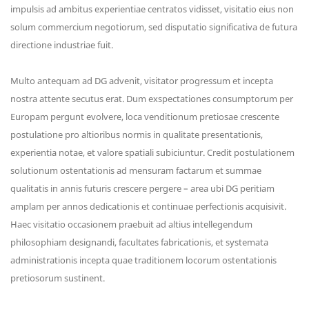
impulsis ad ambitus experientiae centratos vidisset, visitatio eius non
solum commercium negotiorum, sed disputatio significativa de futura
directione industriae fuit.
Multo antequam ad DG advenit, visitator progressum et incepta
nostra attente secutus erat. Dum exspectationes consumptorum per
Europam pergunt evolvere, loca venditionum pretiosae crescente
postulatione pro altioribus normis in qualitate presentationis,
experientia notae, et valore spatiali subiciuntur. Credit postulationem
solutionum ostentationis ad mensuram factarum et summae
qualitatis in annis futuris crescere pergere – area ubi DG peritiam
amplam per annos dedicationis et continuae perfectionis acquisivit.
Haec visitatio occasionem praebuit ad altius intellegendum
philosophiam designandi, facultates fabricationis, et systemata
administrationis incepta quae traditionem locorum ostentationis
pretiosorum sustinent.