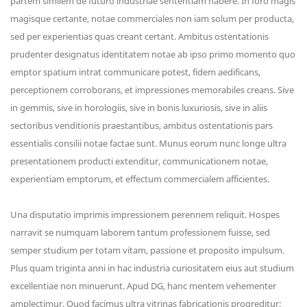
partem similem de futuro industriae sententiam habere. In foro magis
magisque certante, notae commerciales non iam solum per producta,
sed per experientias quas creant certant. Ambitus ostentationis
prudenter designatus identitatem notae ab ipso primo momento quo
emptor spatium intrat communicare potest, fidem aedificans,
perceptionem corroborans, et impressiones memorabiles creans. Sive
in gemmis, sive in horologiis, sive in bonis luxuriosis, sive in aliis
sectoribus venditionis praestantibus, ambitus ostentationis pars
essentialis consilii notae factae sunt. Munus eorum nunc longe ultra
presentationem producti extenditur, communicationem notae,
experientiam emptorum, et effectum commercialem afficientes.
Una disputatio imprimis impressionem perennem reliquit. Hospes
narravit se numquam laborem tantum professionem fuisse, sed
semper studium per totam vitam, passione et proposito impulsum.
Plus quam triginta anni in hac industria curiositatem eius aut studium
excellentiae non minuerunt. Apud DG, hanc mentem vehementer
amplectimur. Quod facimus ultra vitrinas fabricationis progreditur;