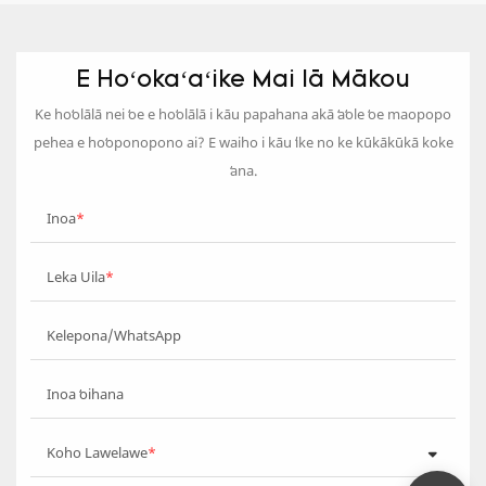
E Hoʻokaʻaʻike Mai Iā Mākou
Ke hoʻolālā nei ʻoe e hoʻolālā i kāu papahana akā ʻaʻole ʻoe maopopo
pehea e hoʻoponopono ai? E waiho i kāu ʻike no ke kūkākūkā koke
ʻana.
Inoa
Leka Uila
Kelepona/WhatsApp
Inoa ʻoihana
Koho Lawelawe