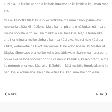
kūʻai ʻala, ua kūlike ke ʻano o ka hale kūʻai me ke kiʻi kiʻekiʻe o kāu mau mea
ʻala.
ʻOi aku ka hōʻike ʻala ʻo DG Hōʻike Hōʻikeʻike ma mua o kahi pahu—he
hoʻonui ia o kāu kiʻi hōʻailona. Ma o ka hui pū ʻana o nā kukui, nā mea a
me nā hoʻolālā, e "ʻoi aku ka maikaʻi o kāu hale kūʻai ʻala," e hoʻoikaika
ana i ka hilinaʻi a me ke aloha o ka mea kūʻai aku. Ma nā hale kūʻai ʻala
kiʻekiʻe, wehewehe nā kikoʻī i ka waiwai. ʻO ke koho ʻana iā DG Master of
Display Showcase ʻo ia hoʻi ke koho ʻana ʻaʻole wale i kahi mea hana pahu
hōʻike akā he hoa hoʻomaopopo i ka nani o ka kukui, ka leo brand, a me
ka noʻonoʻo o ka mea kūʻai aku. E ʻālohilohi kēlā me kēia ʻōmole ʻala me ka
nani loa, e kōkua ana i kāu hale kūʻai e kū i kahi mākeke hoʻokūkū.
Ikaika
A Hiki