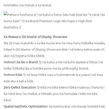
hoʻohālike i ka manaʻo o ka brand.
Ka Waiwai o DG Master of Display Showcase
Me 26 mau makahiki o ka ʻike ma ke ʻano he mea hana hōʻikeʻike meaʻala,
hāʻawi ʻo DG Master of Display Showcase ʻaʻole i nā keʻena keʻena wale nō,
akā i nā hopena hōʻike kiʻekiʻe.
Hoʻonui i ka leo o Brand:
ʻO nā kukui a me nā koho waiwai e hōʻoia i nā
hōʻike hōʻikeʻike ʻala e hoʻolike pono me ka philosophy brand.
Hoʻonui Kūʻai:
ʻO nā lewa hōʻike nani a hoʻomaʻemaʻe ʻia e paipai i nā mea
kūʻai aku e kali a kūʻai.
Zero-Defect Execution:
ʻO kēlā me kēia keʻena hōʻike maʻamau i hana ʻia i
ka nānā ʻana i ka maikaʻi, e hōʻoiaʻiʻo ana i ka hemolele i kēlā me kēia
kikoʻī.
Spatial Aesthetic Optimization:
Ka hoʻohui ʻana i nā manaʻo hoʻolālā hale