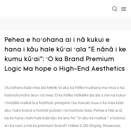
Pehea e hoʻohana ai i nā kukui e 
hana i kāu hale kūʻai ʻala "E nānā i ke 
kumu kūʻai": ʻO ka Brand Premium 
Logic Ma hope o High-End Aesthetics
I ka ʻoihana kūʻai mea ʻala kiʻekiʻe, ʻoi aku ka hōʻike huahana ma mua o ka
hoʻonohonoho ʻana i nā mea. ʻO ka hōʻike hōʻikeʻike ʻala ʻala a me nā kukui
i hoʻolālā maikaʻi ʻia e hoʻoholo pinepine i ka manaʻo mua o ka mea kūʻai
aku i kahi brand-a hoʻololi pololei i nā hoʻoholo kūʻai. Pehea e hiki ai iā
ʻoe ke hana i kahi hale kūʻai ʻala i ke ʻano he "ʻoi aku ka maikaʻi," e hoʻonui
ai i ka nani a me ka premium brand? Hāʻawi ʻo DG Display Showcase,