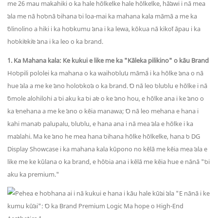
me 26 mau makahiki o ka hale hōʻikeʻike hale hōʻikeʻike, hāʻawi i nā mea
ʻala me nā hoʻonā ʻoihana ʻoi loa-mai ka mahana kala māmā a me ka
ʻōlinolino a hiki i ka hoʻokumu ʻana i ka lewa, kōkua nā kikoʻī āpau i ka
hoʻokiʻekiʻe ʻana i ka leo o ka brand.
1. Ka Mahana kala: Ke kukui e like me ka "Kāleka pilikino" o kāu Brand
Hoʻopili pololei ka mahana o ka waihoʻoluʻu māmā i ka hōʻike ʻana o nā
hue ʻala a me ke ʻano holoʻokoʻa o ka brand. ʻO nā leo ʻoluʻolu e hōʻike i nā
ʻōmole alohilohi a ʻoi aku ka ʻoi aʻe o ke ʻano hou, e hōʻike ana i ke ʻano o
ka ʻenehana a me ke ʻano o kēia manawa; ʻO nā leo mehana e hana i
kahi manaʻo palupalu, ʻoluʻolu, e hana ana i nā mea ʻala e hōʻike i ka
maʻalahi. Ma ke ʻano he mea hana ʻoihana hōʻike hōʻikeʻike, hana ʻo DG
Display Showcase i ka mahana kala kūpono no kēlā me kēia mea ʻala e
like me ke kūlana o ka brand, e hōʻoia ana i kēlā me kēia hue e nānā "ʻoi
aku ka premium."