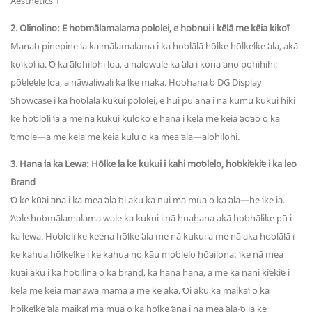
2. Olinolino: E hoʻomālamalama pololei, e hoʻonui i kēlā me kēia kikoʻī
Manaʻo pinepine ʻia ka mālamalama i ka hoʻolālā hōʻike hōʻikeʻike ʻala, akā
koʻikoʻi ia. ʻO ka ʻālohilohi loa, a nalowale ka ʻala i kona ʻano pohihihi;
pōʻeleʻele loa, a nāwaliwali ka ʻike maka. Hoʻohana ʻo DG Display
Showcase i ka hoʻolālā kukui pololei, e hui pū ana i nā kumu kukui hiki
ke hoʻololi ʻia a me nā kukui kūloko e hana i kēlā me kēia ʻaoʻao o ka
ʻōmole—a me kēlā me kēia kulu o ka mea ʻala—alohilohi.
3. Hana ʻia ka Lewa: Hōʻike ʻia ke kukui i kahi moʻolelo, hoʻokiʻekiʻe i ka leo
Brand
ʻO ke kūʻai ʻana i ka mea ʻala ʻoi aku ka nui ma mua o ka ʻala—he ʻike ia.
ʻAʻole hoʻomālamalama wale ka kukui i nā huahana akā hoʻohālike pū i
ka lewa. Hoʻololi ke keʻena hōʻike ʻala me nā kukui a me nā aka hoʻolālā i
ke kahua hōʻikeʻike i ke kahua no kāu moʻolelo hōʻailona: ʻike nā mea
kūʻai aku i ka hoʻoilina o ka brand, ka hana hana, a me ka nani kiʻekiʻe i
kēlā me kēia manawa māmā a me ke aka. ʻOi aku ka maikaʻi o ka
hōʻikeʻike ʻala maikaʻi ma mua o ka hōʻike ʻana i nā mea ʻala-ʻo ia ke