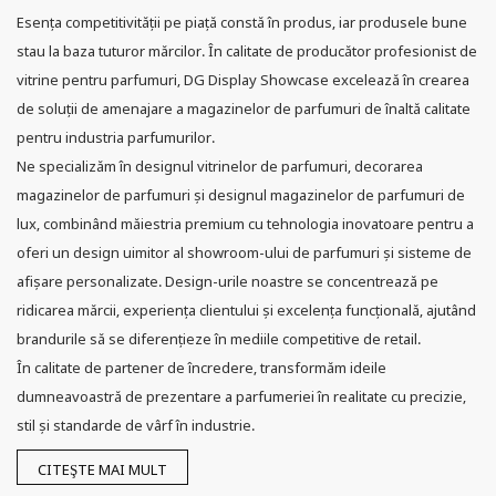
Esența competitivității pe piață constă în produs, iar produsele bune
stau la baza tuturor mărcilor. În calitate de producător profesionist de
vitrine pentru parfumuri, DG Display Showcase excelează în crearea
de soluții de amenajare a magazinelor de parfumuri de înaltă calitate
pentru industria parfumurilor.
Ne specializăm în designul vitrinelor de parfumuri, decorarea
magazinelor de parfumuri și designul magazinelor de parfumuri de
lux, combinând măiestria premium cu tehnologia inovatoare pentru a
oferi un design uimitor al showroom-ului de parfumuri și sisteme de
afișare personalizate. Design-urile noastre se concentrează pe
ridicarea mărcii, experiența clientului și excelența funcțională, ajutând
brandurile să se diferențieze în mediile competitive de retail.
În calitate de partener de încredere, transformăm ideile
dumneavoastră de prezentare a parfumeriei în realitate cu precizie,
stil și standarde de vârf în industrie.
CITEŞTE MAI MULT