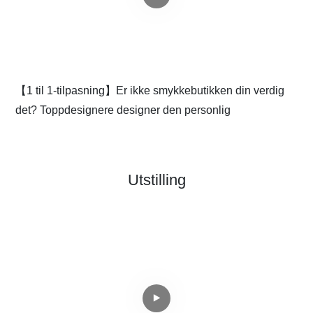
【1 til 1-tilpasning】Er ikke smykkebutikken din verdig
F
det? Toppdesignere designer den personlig
g
Utstilling