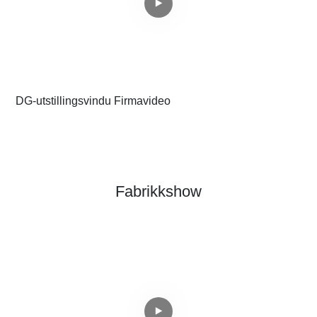
DG-utstillingsvindu Firmavideo
T
Fabrikkshow