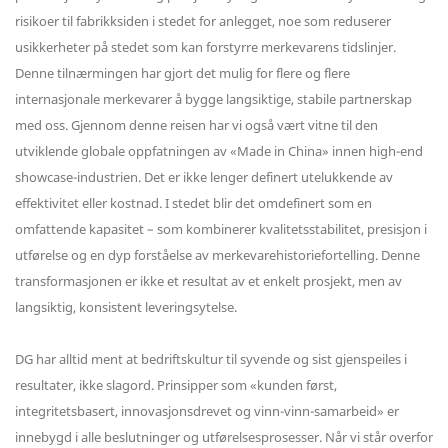
risikoer til fabrikksiden i stedet for anlegget, noe som reduserer
usikkerheter på stedet som kan forstyrre merkevarens tidslinjer.
Denne tilnærmingen har gjort det mulig for flere og flere
internasjonale merkevarer å bygge langsiktige, stabile partnerskap
med oss. Gjennom denne reisen har vi også vært vitne til den
utviklende globale oppfatningen av «Made in China» innen high-end
showcase-industrien. Det er ikke lenger definert utelukkende av
effektivitet eller kostnad. I stedet blir det omdefinert som en
omfattende kapasitet – som kombinerer kvalitetsstabilitet, presisjon i
utførelse og en dyp forståelse av merkevarehistoriefortelling. Denne
transformasjonen er ikke et resultat av et enkelt prosjekt, men av
langsiktig, konsistent leveringsytelse.
DG har alltid ment at bedriftskultur til syvende og sist gjenspeiles i
resultater, ikke slagord. Prinsipper som «kunden først,
integritetsbasert, innovasjonsdrevet og vinn-vinn-samarbeid» er
innebygd i alle beslutninger og utførelsesprosesser. Når vi står overfor