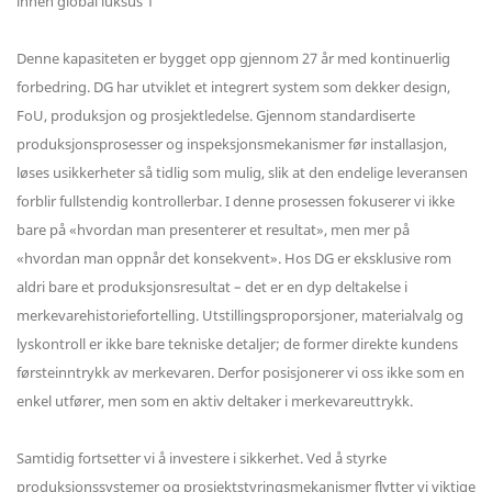
Denne kapasiteten er bygget opp gjennom 27 år med kontinuerlig
forbedring. DG har utviklet et integrert system som dekker design,
FoU, produksjon og prosjektledelse. Gjennom standardiserte
produksjonsprosesser og inspeksjonsmekanismer før installasjon,
løses usikkerheter så tidlig som mulig, slik at den endelige leveransen
forblir fullstendig kontrollerbar. I denne prosessen fokuserer vi ikke
bare på «hvordan man presenterer et resultat», men mer på
«hvordan man oppnår det konsekvent». Hos DG er eksklusive rom
aldri bare et produksjonsresultat – det er en dyp deltakelse i
merkevarehistoriefortelling. Utstillingsproporsjoner, materialvalg og
lyskontroll er ikke bare tekniske detaljer; de former direkte kundens
førsteinntrykk av merkevaren. Derfor posisjonerer vi oss ikke som en
enkel utfører, men som en aktiv deltaker i merkevareuttrykk.
Samtidig fortsetter vi å investere i sikkerhet. Ved å styrke
produksjonssystemer og prosjektstyringsmekanismer flytter vi viktige