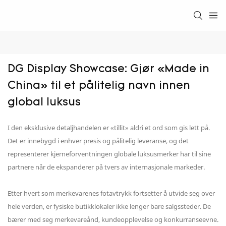
DG Display Showcase: Gjør «Made in 
China» til et pålitelig navn innen 
global luksus
I den eksklusive detaljhandelen er «tillit» aldri et ord som gis lett på.
Det er innebygd i enhver presis og pålitelig leveranse, og det
representerer kjerneforventningen globale luksusmerker har til sine
partnere når de ekspanderer på tvers av internasjonale markeder.
Etter hvert som merkevarenes fotavtrykk fortsetter å utvide seg over
hele verden, er fysiske butikklokaler ikke lenger bare salgssteder. De
bærer med seg merkevareånd, kundeopplevelse og konkurranseevne.