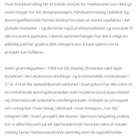
Hver butikkutrulling blir et kritisk uttrykk for merkevaren som ikke gir
noen margin for feil. Designpresisjon, håndverksmessig stabilitet og
leveringseffektivitet former direkte hvordan et merke oppfattes i det
globale markedet – og de tester også profesjonaliteten og ansvaret til
alle involverte partnere. I denne sammenhengen har det å velge en
pålitelig partner gradvis blitt viktigere enn å bare spørre om et
prosjekt kan fullføres.
Siden grunnleggelsen i 1999 har DG Display Showcase vært dypt
forankret i den eksklusive utstillings- og kommersielle rombransjen i
27 år. Fra et lite spesialtilpasset verksted i Guangzhou har det vokst til
en omfattende løsningsleverandør med moderne produksjonsbaser
og internasjonalt orienterte utstillingslokaler. Veiledet av prinsippet
om «integritet i hver detalj, håndverk i hver kreasjon», har DG
integrert tillit i hvert prosjekt det leverer. Gjennom langsiktig praksis
har vi alltid fokusert på ett kjernespørsmål: hvordan sikre at lokaler
virkelig tjener merkevareuttrykk samtidig som de opprettholder