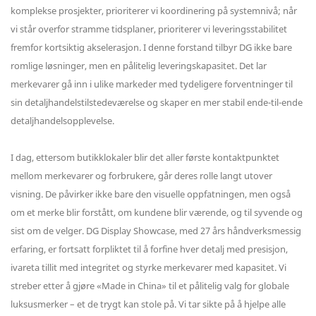
komplekse prosjekter, prioriterer vi koordinering på systemnivå; når
vi står overfor stramme tidsplaner, prioriterer vi leveringsstabilitet
fremfor kortsiktig akselerasjon. I denne forstand tilbyr DG ikke bare
romlige løsninger, men en pålitelig leveringskapasitet. Det lar
merkevarer gå inn i ulike markeder med tydeligere forventninger til
sin detaljhandelstilstedeværelse og skaper en mer stabil ende-til-ende
detaljhandelsopplevelse.
I dag, ettersom butikklokaler blir det aller første kontaktpunktet
mellom merkevarer og forbrukere, går deres rolle langt utover
visning. De påvirker ikke bare den visuelle oppfatningen, men også
om et merke blir forstått, om kundene blir værende, og til syvende og
sist om de velger. DG Display Showcase, med 27 års håndverksmessig
erfaring, er fortsatt forpliktet til å forfine hver detalj med presisjon,
ivareta tillit med integritet og styrke merkevarer med kapasitet. Vi
streber etter å gjøre «Made in China» til et pålitelig valg for globale
luksusmerker – et de trygt kan stole på. Vi tar sikte på å hjelpe alle