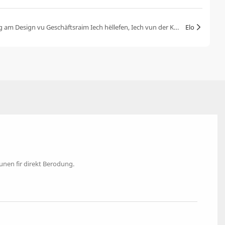
Wéi kann d&#39;Differenzéierung am Design vu Geschäftsraim Iech hëllefen, Iech vun der Konkurrenz ofzehiewen?
Elo
ounen fir direkt Berodung.