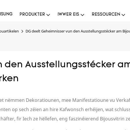
ISUNG
PRODUKTER
IWWER EIS
RESSOURCEN
jouartikelen
DG deelt Geheimnisser vun den Ausstellungsstécker am Bijous
 den Ausstellungsstécker am 
rken
en net nëmmen Dekoratiounen, mee Manifestatioune vu Verk
ten op sech zéien an hire Kafwonsch erhéijen, wat schlusse
äfter, fir Iech ze hëllefen, eng faszinéierend Bijousvitrin z