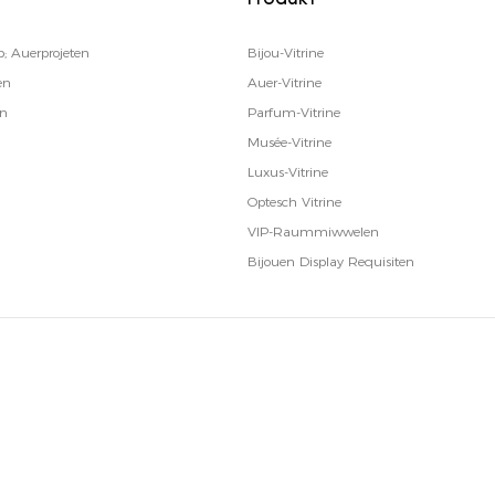
Produkt
; Auerprojeten
Bijou-Vitrine
en
Auer-Vitrine
en
Parfum-Vitrine
Musée-Vitrine
Luxus-Vitrine
Optesch Vitrine
VIP-Raummiwwelen
Bijouen Display Requisiten