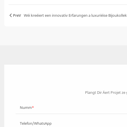
PreV
Wéi kreéiert een innovativ Erfarungen a luxuriéise Bijoukolle
Plangt Dir Äert Projet ze
Numm
Telefon/WhatsApp