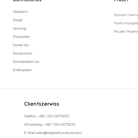
Schnelllinks
Projet
Doheem
Bijouen &amp
Projet
Parfumprojet
Léisung
Musée Projet
Produkter
Iwwer eis
Ressourcen
Kontaktéiert eis
Eroflueden
Clientszerwiss
Telefon:
+86 13610079233
WhatsApp:
+86 13610079233
E-Mail:
sales@degreefurniture.com