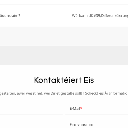
ktiounsraim?
Kontaktéiert Eis
 gestalten, awer wësst net, wéi Dir et gestalte sollt? Schéckt eis Är Informati
E-Mail
Firmennumm