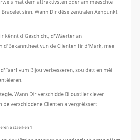
cherweis mat dem attraktivsten oder am meeschte
 Bracelet sinn. Wann Dir dëse zentralen Aenpunkt
Dir kënnt d'Geschicht, d'Wäerter an
n d'Bekanntheet vun de Clienten fir d'Mark, mee
 d'Faarf vum Bijou verbesseren, sou datt en méi
entéieren.
egie. Wann Dir verschidde Bijoustiler clever
n de verschiddene Clienten a vergréissert