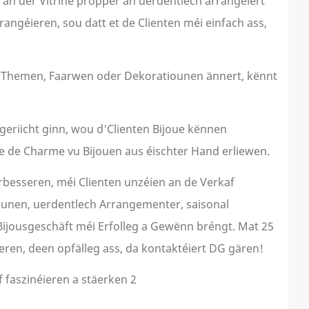
an der Vitrine propper an uerdentlech arrangéiert
angéieren, sou datt et de Clienten méi einfach ass,
Dir Themen, Faarwen oder Dekoratiounen ännert, kënnt
geriicht ginn, wou d'Clienten Bijoue kënnen
se de Charme vu Bijouen aus éischter Hand erliewen.
besseren, méi Clienten unzéien an de Verkaf
ounen, uerdentlech Arrangementer, saisonal
Bijousgeschäft méi Erfolleg a Gewënn bréngt. Mat 25
eren, deen opfälleg ass, da kontaktéiert DG gären!