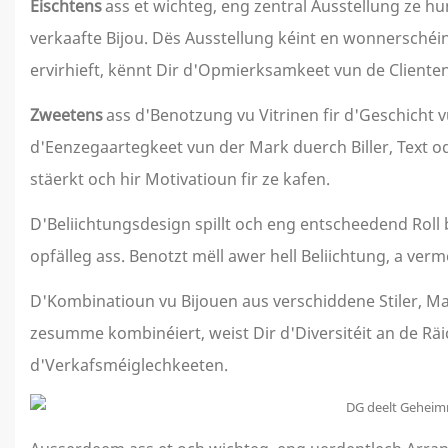
Éischtens
ass et wichteg, eng zentral Ausstellung ze 
verkaafte Bijou. Dës Ausstellung kéint en wonnerschéi
ervirhieft, kënnt Dir d'Opmierksamkeet vun de Clienten
Zweetens
ass d'Benotzung vu Vitrinen fir d'Geschicht v
d'Eenzegaartegkeet vun der Mark duerch Biller, Text o
stäerkt och hir Motivatioun fir ze kafen.
D'Beliichtungsdesign spillt och eng entscheedend Roll 
opfälleg ass. Benotzt mëll awer hell Beliichtung, a verm
D'Kombinatioun vu Bijouen aus verschiddene Stiler, Mate
zesumme kombinéiert, weist Dir d'Diversitéit an de Rä
d'Verkafsméiglechkeeten.