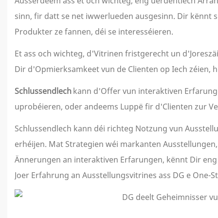
Ausserdeem ass et och wichteg, eng uerdentlech Arrang
sinn, fir datt se net iwwerlueden ausgesinn. Dir kënnt 
Produkter ze fannen, déi se interesséieren.
Et ass och wichteg, d'Vitrinen fristgerecht un d'Jore
Dir d'Opmierksamkeet vun de Clienten op Iech zéien, h
Schlussendlech
kann d'Offer vun interaktiven Erfarung
uprobéieren, oder andeems Luppë fir d'Clienten zur Ver
Schlussendlech kann déi richteg Notzung vun Ausstell
erhéijen. Mat Strategien wéi markanten Ausstellungen
Ännerungen an interaktiven Erfarungen, kënnt Dir eng 
Joer Erfahrung an Ausstellungsvitrines ass DG e One-St