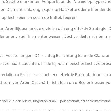
hunn. Setzt e markanten Aenpunkt an der Vitrine op, types
nen Diamantrank, eng exquisite Halskette oder e blendende
 op Iech zéien an se an de Buttek féieren.
un Ärer Bijousmark ze erzielen och eng effektiv Strategie. 
der aner visuell Elementer weisen. Dëst verdéift net nëmme
bei Ausstellungen. Déi richteg Beliichtung kann de Glanz an
eit ze haart Luuchten, fir de Bijou am beschte Liicht ze pres
rialien a Präisser ass och eng effektiv Presentatiounsstrat
ichtum vun Ärem Geschäft, richt Iech un d'Bedierfnesser vu