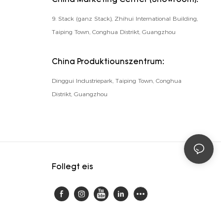
China Marketing Center (Showroom):
9. Stack (ganz Stack), Zhihui International Building,
Taiping Town, Conghua Distrikt, Guangzhou
China Produktiounszentrum:
Dinggui Industriepark, Taiping Town, Conghua
Distrikt, Guangzhou
Follegt eis