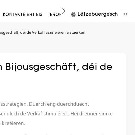
Lëtzebuergesch
KONTAKTÉIERT EIS
EROFLUEDEN
geschäft, déi de Verkaf faszinéieren a stäerken
Bijousgeschäft, déi de 
afsstrategien. Duerch eng duerchduecht
ndlech de Verkaf stimuléiert. Hei drënner sinn e
e kreéieren.