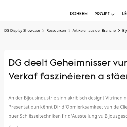
DOHEEM
LÉ
PROJET
DG Display Showcase
Ressourcen
Artikelen aus der Branche
Bi
DG deelt Geheimnisser vun
Verkaf faszinéieren a stäe
An der Bijousindustrie sinn akribisch designt Vitrin
Presentatioun kënnt Dir d'Opmierksamkeet vun de Clien
puer Schlësseltechniken fir d'Ausstellung vu Bijousgesch