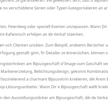
ement ze garantéieren. Vergewëssert Iech, datt d'Bijouen 
se no verschiddene Serien oder Typen kategoriséieren an arr
szäiten, Feierdeeg oder speziell Eventer unzepassen. Wann 
ire Kafwonsch erhéijen an de Verkaf stäerken.
en och Clienten unzéien. Zum Beispill, andeems Beräicher a
fügung gestallt ginn, fir Detailer ze ënnersichen, kënnen 
ungstechniken am Bijousgeschäft d'Image vum Geschäft ver
, Markenerzielung, Beliichtungsdesign, gekonnt Kombinati
faszinéierend a charmant Bijousvitrin kreéieren, déi Ärem 
op-Léisungsanbieter. Wann Dir e Bijousgeschäft wëllt kreéi