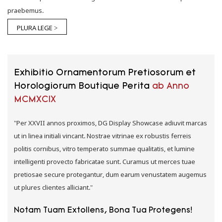
praebemus.
PLURA LEGE >
Exhibitio Ornamentorum Pretiosorum et
Horologiorum Boutique Perita
ab Anno
MCMXCIX
"Per XXVII annos proximos, DG Display Showcase adiuvit marcas
ut in linea initiali vincant. Nostrae vitrinae ex robustis ferreis
politis cornibus, vitro temperato summae qualitatis, et lumine
intelligenti provecto fabricatae sunt. Curamus ut merces tuae
pretiosae secure protegantur, dum earum venustatem augemus
ut plures clientes alliciant."
Notam Tuam Extollens, Bona Tua Protegens!