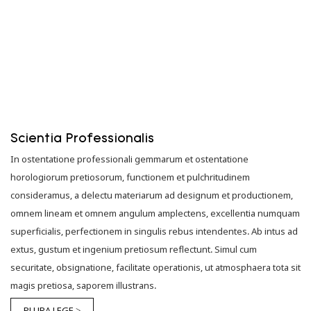
Scientia Professionalis
In ostentatione professionali gemmarum et ostentatione
horologiorum pretiosorum, functionem et pulchritudinem
consideramus, a delectu materiarum ad designum et productionem,
omnem lineam et omnem angulum amplectens, excellentia numquam
superficialis, perfectionem in singulis rebus intendentes. Ab intus ad
extus, gustum et ingenium pretiosum reflectunt. Simul cum
securitate, obsignatione, facilitate operationis, ut atmosphaera tota sit
magis pretiosa, saporem illustrans.
PLURA LEGE >