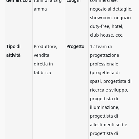
dell'articolo
fumi di alta g
Luoghi
commerciale,
amma
negozio al dettaglio,
showroom, negozio
duty-free, hotel,
club house, ecc.
Tipo di
Produttore,
Progetto
12 team di
attività
vendita
progettazione
diretta in
professionale
fabbrica
(progettista di
spazi, progettista di
ricerca e sviluppo,
progettista di
illuminazione,
progettista di
allestimenti soft e
progettista di