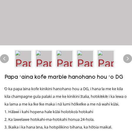
Papa ʻaina kofe marble hanohano hou ʻo DG
ʻO ka papa ʻaina kofe kinikini hanohano hou a DG, i hana ʻia me ke kila
kila champagne gula palaki a me ke kinikini Italia, hoʻokiʻekiʻe i ka lewa o
ka lama a me ka ʻike ʻike maka i nā lumi hōʻikeʻike a me nā wahi kūʻai.
1. Hāʻawi i kahi hopena hale kūʻai holoʻokoʻa hoʻokahi
2. Ka lawelawe hoʻokahi-ma-hoʻokahi honua 24-hola.
3. Ikaika i ka hana ʻana, ka hoʻopilikino ʻoihana, ka hōʻoia maikaʻi.