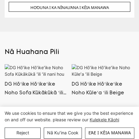
HOʻOUNA I KA NĪNAUʻANA I KĒIA MANAWA
Nā Huahana Pili
DG Hōʻike Hōʻikeʻike
DG Hōʻike Hōʻikeʻike
Noho Sofa Kūkākūkā ʻili
Noho Kūleʻa ʻili Beige
ʻili nani hou
We use cookies to ensure that we give you the best experience
on and off our website. please review our
Kulekele Kāohi
Kuleana kope © Guangzhou DG Furniture Co., Ltd. |
Palapala kahua
EʻAE I KĒIA MANAWA
Reject
Nā Kuʻina Cook