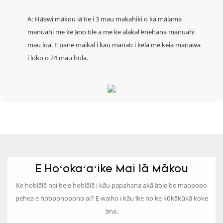
A: Hāʻawi mākou iā ʻoe i 3 mau makahiki o ka mālama
manuahi me ke ʻano ʻole a me ke alakaʻi ʻenehana manuahi
mau loa. E pane maikaʻi i kāu manaʻo i kēlā me kēia manawa
i loko o 24 mau hola.
E Hoʻokaʻaʻike Mai Iā Mākou
Ke hoʻolālā nei ʻoe e hoʻolālā i kāu papahana akā ʻaʻole ʻoe maopopo
pehea e hoʻoponopono ai? E waiho i kāu ʻike no ke kūkākūkā koke
ʻana.