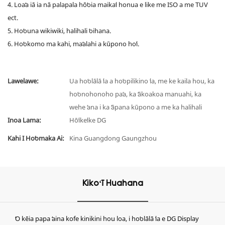
4. Loaʻa iā ia nā palapala hōʻoia maikaʻi honua e like me ISO a me TUV
ect.
5. Hoʻouna wikiwiki, halihali ʻoihana.
6. Hoʻokomo ma kahi, maʻalahi a kūpono hoʻi.
Lawelawe:
Ua hoʻolālā ʻia a hoʻopilikino ʻia, me ke kaila hou, ka
hoʻonohonoho paʻa, ka ʻākoakoa manuahi, ka
wehe ʻana i ka ʻāpana kūpono a me ka halihali
Inoa Lama:
Hōʻikeʻike DG
Kahi I Hoʻomaka Ai:
Kina Guangdong Gaungzhou
Kikoʻī Huahana
ʻO kēia papa ʻaina kofe kinikini hou loa, i hoʻolālā ʻia e DG Display