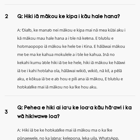
2
Q: Hiki iā mākou ke kipa i kāu hale hana?
A: ʻOiaʻiʻo, ke manaʻo nei mākou e kipa mai nā mea kūʻai aku i
kā mākou mau hale hana a i ʻole nā ​​keʻena. E ʻoluʻolu e
hoʻomaopopo iā mākou ke hele ʻoe i Kina. E hālāwai mākou
me ʻoe ma ke kahua mokulele a i ʻole ke kahua. Inā no
kekahi kumu ʻaʻole hiki iā ʻoe ke hele, hiki iā mākou ke hāʻawi
iā ʻoe i kahi hoʻolaha ola, hālāwai wikiō, wikiō, nā kiʻi, a pēlā
aku, e kōkua iā ʻoe e aʻo hou e pili ana iā mākou, E ʻoluʻolu e
hoʻokaʻaʻike mai iā mākou no ka ʻike hou aku.
Q: Pehea e hiki ai iaʻu ke loaʻa kāu hāʻawi i ka
3
wā hikiwawe loa?
A: Hiki iā ʻoe ke hoʻokaʻaʻike mai iā mākou ma o ka ʻike
pūnaewele, no ka laʻana: kelepona, leka uila, WhatsApp,