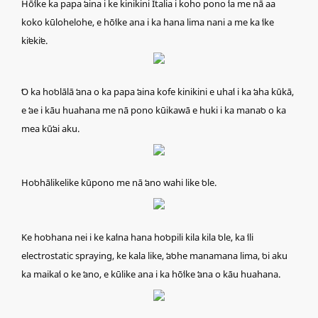
Hōʻike ka papa ʻaina i ke kinikini Italia i koho pono ʻia me nā aa
koko kūlohelohe, e hōʻike ana i ka hana lima nani a me ka ʻike
kiʻekiʻe.
ʻO ka hoʻolālā ʻana o ka papa ʻaina kofe kinikini e uhaʻi i ka ʻaha kūkā,
e ʻae i kāu huahana me nā pono kūikawā e huki i ka manaʻo o ka
mea kūʻai aku.
Hoʻohālikelike kūpono me nā ʻano wahi like ʻole.
Ke hoʻohana nei i ke kaʻina hana hoʻopili kila kila ʻole, ka ʻili
electrostatic spraying, ke kala like, ʻaʻohe manamana lima, ʻoi aku
ka maikaʻi o ke ʻano, e kūlike ana i ka hōʻike ʻana o kāu huahana.