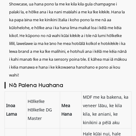
Showcase, ua hana pono ʻia me ke kila kila gula champagne i
palaki ʻia, e hōʻike ana i ka nani maʻalahi a me ka ʻike kiʻekiʻe. Hana ʻia
ka papa ʻaina me ke kinikini Italia i koho pono ʻia me nā aa
kūlohelohe, e hōʻike ana i ka hana lima maikaʻi loa i kēlā me kēia
kikoʻī. He kūpono no nā wahi kūʻai kiʻekiʻe a i ʻole nā ​​​​lumi hōʻikeʻike
liʻiliʻi, lawelawe ia ma ke ʻano he mea hoʻolālā koʻikoʻi e hoʻokiʻekiʻe i ka
lewa brand a me ka ʻike malihini, e hoʻohuli ana i kēlā me kēia nānā
i kahi manaʻo ʻike a me ka sensory poina ʻole. E kāhea mai iā mākou
i kēia manawa e hana i ke kikowaena hanohano e pono ai kou
wahi!
▎Nā Palena Huahana
MDF me ka bakena, ka
Hōʻikeʻike
Inoa
Mea
veneer lāʻau, ke kila
Hōʻikeʻike DG
Lama
Hana
kila, ke aniani, ke
Master
kinikini a pēlā aku
Hale kūʻai nui, hale