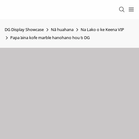
DG Display Showcase
Nā huahana
Na Lako o ke Keena VIP
Papa ʻaina kofe marble hanohano hou ʻo DG