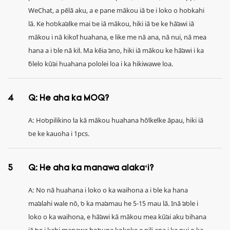
WeChat, a pēlā aku, a e pane mākou iā ʻoe i loko o hoʻokahi
lā. Ke hoʻokaʻaʻike mai ʻoe iā mākou, hiki iā ʻoe ke hāʻawi iā
mākou i nā kikoʻī huahana, e like me nā ana, nā nui, nā mea
hana a i ʻole nā ​​kiʻi. Ma kēia ʻano, hiki iā mākou ke hāʻawi i ka
ʻōlelo kūʻai huahana pololei loa i ka hikiwawe loa.
4
Q: He aha ka MOQ?
A: Hoʻopilikino ʻia kā mākou huahana hōʻikeʻike āpau, hiki iā
ʻoe ke kauoha i 1pcs.
5
Q: He aha ka manawa alakaʻi?
A: No nā huahana i loko o ka waihona a i ʻole ka hana
maʻalahi wale nō, ʻo ka maʻamau he 5-15 mau lā. Inā ʻaʻole i
loko o ka waihona, e hāʻawi kā mākou mea kūʻai aku ʻoihana
iā ʻoe i kahi manawa hoʻouna kokoke e pili ana i ka nui o ka