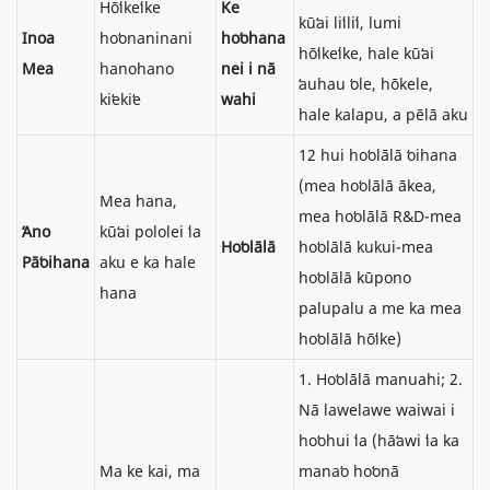
Hōʻikeʻike
Ke
kūʻai liʻiliʻi, lumi
Inoa
hoʻonaninani
hoʻohana
hōʻikeʻike, hale kūʻai
Mea
hanohano
nei i nā
ʻauhau ʻole, hōkele,
kiʻekiʻe
wahi
hale kalapu, a pēlā aku
12 hui hoʻolālā ʻoihana
(mea hoʻolālā ākea,
Mea hana,
mea hoʻolālā R&D-mea
ʻAno
kūʻai pololei ʻia
Hoʻolālā
hoʻolālā kukui-mea
Pāʻoihana
aku e ka hale
hoʻolālā kūpono
hana
palupalu a me ka mea
hoʻolālā hōʻike)
1. Hoʻolālā manuahi; 2.
Nā lawelawe waiwai i
hoʻohui ʻia (hāʻawi ʻia ka
Ma ke kai, ma
manaʻo hoʻonā