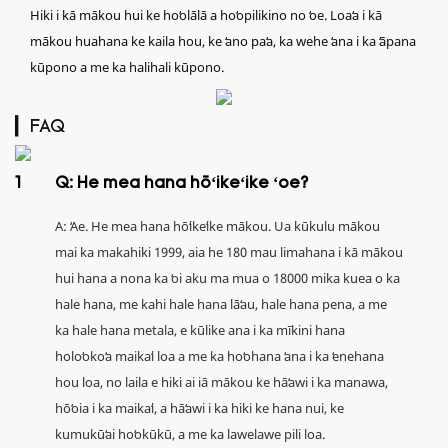
Hiki i kā mākou hui ke hoʻolālā a hoʻopilikino no ʻoe. Loaʻa i kā
mākou huahana ke kaila hou, ke ʻano paʻa, ka wehe ʻana i ka ʻāpana
kūpono a me ka halihali kūpono.
▎FAQ
1
Q: He mea hana hōʻikeʻike ʻoe?
A: ʻAe. He mea hana hōʻikeʻike mākou. Ua kūkulu mākou
mai ka makahiki 1999, aia he 180 mau limahana i kā mākou
hui hana a nona ka ʻoi aku ma mua o 18000 mika kuea o ka
hale hana, me kahi hale hana lāʻau, hale hana pena, a me
ka hale hana metala, e kūlike ana i ka mīkini hana
holoʻokoʻa maikaʻi loa a me ka hoʻohana ʻana i ka ʻenehana
hou loa, no laila e hiki ai iā mākou ke hāʻawi i ka manawa,
hōʻoia i ka maikaʻi, a hāʻawi i ka hiki ke hana nui, ke
kumukūʻai hoʻokūkū, a me ka lawelawe pili loa.