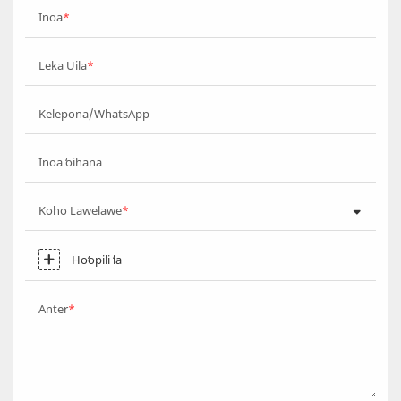
Inoa
Leka Uila
Kelepona/WhatsApp
Inoa ʻoihana
Koho Lawelawe
Hoʻopili ʻia
Anter