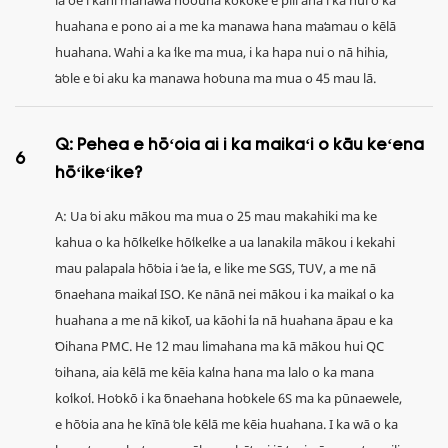
huahana e pono ai a me ka manawa hana maʻamau o kēlā
huahana. Wahi a ka ʻike ma mua, i ka hapa nui o nā hihia,
ʻaʻole e ʻoi aku ka manawa hoʻouna ma mua o 45 mau lā.
Q: Pehea e hōʻoia ai i ka maikaʻi o kāu keʻena
6
hōʻikeʻike?
A: Ua ʻoi aku mākou ma mua o 25 mau makahiki ma ke
kahua o ka hōʻikeʻike hōʻikeʻike a ua lanakila mākou i kekahi
mau palapala hōʻoia i ʻae ʻia, e like me SGS, TUV, a me nā
ʻōnaehana maikaʻi ISO. Ke nānā nei mākou i ka maikaʻi o ka
huahana a me nā kikoʻī, ua kāohi ʻia nā huahana āpau e ka
ʻOihana PMC. He 12 mau limahana ma kā mākou hui QC
ʻoihana, aia kēlā me kēia kaʻina hana ma lalo o ka mana
koʻikoʻi. Hoʻokō i ka ʻōnaehana hoʻokele 6S ma ka pūnaewele,
e hōʻoia ana he kīnā ʻole kēlā me kēia huahana. I ka wā o ka