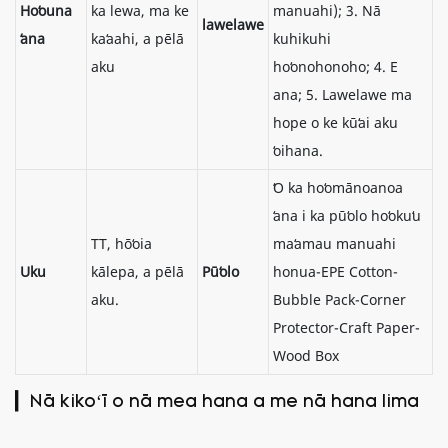
Hoʻouna
ka lewa, ma ke
manuahi); 3. Nā
lawelawe
ʻana
kaʻaahi, a pēlā
kuhikuhi
aku
hoʻonohonoho; 4. E
ana; 5. Lawelawe ma
hope o ke kūʻai aku
ʻoihana.
ʻO ka hoʻomānoanoa
ʻana i ka pūʻolo hoʻokuʻu
TT, hōʻoia
maʻamau manuahi
Uku
kālepa, a pēlā
Pūʻolo
honua-EPE Cotton-
aku.
Bubble Pack-Corner
Protector-Craft Paper-
Wood Box
▎Nā kikoʻī o nā mea hana a me nā hana lima