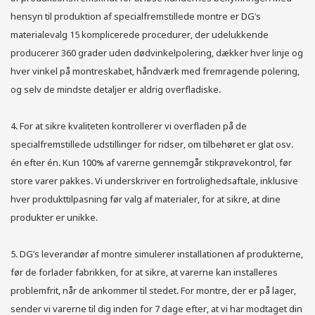
hensyn til produktion af specialfremstillede montre er DG's
materialevalg 15 komplicerede procedurer, der udelukkende
producerer 360 grader uden dødvinkelpolering, dækker hver linje og
hver vinkel på montreskabet, håndværk med fremragende polering,
og selv de mindste detaljer er aldrig overfladiske.
4. For at sikre kvaliteten kontrollerer vi overfladen på de
specialfremstillede udstillinger for ridser, om tilbehøret er glat osv.
én efter én. Kun 100% af varerne gennemgår stikprøvekontrol, før
store varer pakkes. Vi underskriver en fortrolighedsaftale, inklusive
hver produkttilpasning før valg af materialer, for at sikre, at dine
produkter er unikke.
5. DG's leverandør af montre simulerer installationen af ​​produkterne,
før de forlader fabrikken, for at sikre, at varerne kan installeres
problemfrit, når de ankommer til stedet. For montre, der er på lager,
sender vi varerne til dig inden for 7 dage efter, at vi har modtaget din