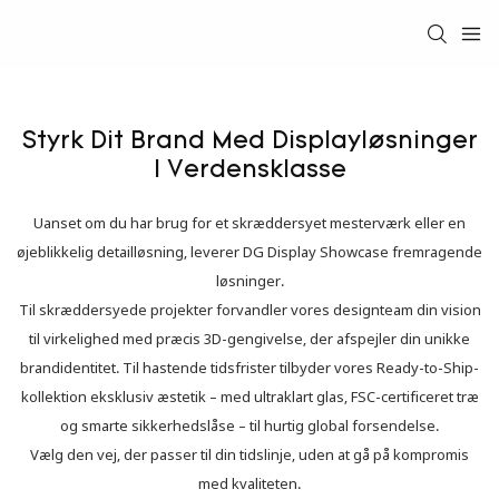
Styrk Dit Brand Med Displayløsninger
I Verdensklasse
Uanset om du har brug for et skræddersyet mesterværk eller en
øjeblikkelig detailløsning, leverer DG Display Showcase fremragende
løsninger.
Til skræddersyede projekter forvandler vores designteam din vision
til virkelighed med præcis 3D-gengivelse, der afspejler din unikke
brandidentitet. Til hastende tidsfrister tilbyder vores Ready-to-Ship-
kollektion eksklusiv æstetik – med ultraklart glas, FSC-certificeret træ
og smarte sikkerhedslåse – til hurtig global forsendelse.
Vælg den vej, der passer til din tidslinje, uden at gå på kompromis
med kvaliteten.