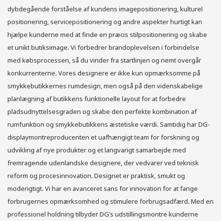
dybdegående forståelse af kundens imagepositionering, kulturel
positionering, servicepositionering og andre aspekter hurtigt kan
hjælpe kunderne med at finde en præcis stilpositionering og skabe
et unikt butiksimage. Vi forbedrer brandoplevelsen i forbindelse
med købsprocessen, så du vinder fra startlinjen og nemt overgår
konkurrenterne. Vores designere er ikke kun opmærksomme på
smykkebutikkernes rumdesign, men også på den videnskabelige
planlægning af butikkens funktionelle layout for at forbedre
pladsudnyttelsesgraden og skabe den perfekte kombination af
rumfunktion og smykkebutikkens æstetiske værdi. Samtidig har DG-
displaymontreproducenten et uafhængigt team for forskning og
udvikling af nye produkter og et langvarigt samarbejde med
fremragende udenlandske designere, der vedvarer ved teknisk
reform og procesinnovation. Designet er praktisk, smukt og
moderigtigt. Vi har en avanceret sans for innovation for at fange
forbrugernes opmærksomhed og stimulere forbrugsadfærd. Med en
professionel holdning tilbyder DG's udstillingsmontre kunderne