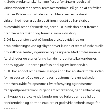
4. Gode produkter skal komme fra perfekt intern ledelse af
virksomheden med stærk teamsammenhold. På grund af en fælles
drøm er DG-teams fra hele verden blevet en respekteret
virksomhed i den globale udstillingsindustri og har skabt en
succesfuld scene for medarbejderne. DG's mission er at fremme
branchens fremskridt og fremme social udvikling.
5. DG lægger stor vægt på kundeservicebevidsthed og
problemløsningsevne og tilbyder hver kunde et team af individuelle
projektkonsulenter, ingeniører og designere. Med professionelle
færdigheder og stor erfaring kan de hurtigt fortolke kundernes
behov og yde kunderne professionel og kvalitetsservice.
6. DG har et godt omdømme i mange år og har en stærk fordel inden
for ressourcer både opstrøms og nedstrøms forsyningskæder i
branchen. Både fra opstrøms råvareforsyning og nedstrøms
transporttjenester kan DG gennem omfattende, gennemtænkt og
omhyggelig service vinde kundernes og forbrugernes tillid og
anerkendelse og dermed etablere et godt virksomhedsimage for
branchen.