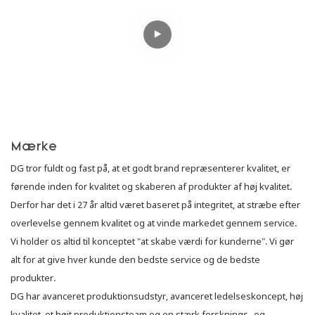
Mærke
DG tror fuldt og fast på, at et godt brand repræsenterer kvalitet, er
førende inden for kvalitet og skaberen af ​​produkter af høj kvalitet.
Derfor har det i 27 år altid været baseret på integritet, at stræbe efter
overlevelse gennem kvalitet og at vinde markedet gennem service.
Vi holder os altid til konceptet "at skabe værdi for kunderne". Vi gør
alt for at give hver kunde den bedste service og de bedste
produkter.
DG har avanceret produktionsudstyr, avanceret ledelseskoncept, høj
kvalitet, et højt produktionsteam og en stærk forsknings- og