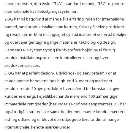
standardtesten, den tyske "TUV"-standardtestning, "ISO" og andre
internationale kvalitetsstyringssystemer.
2.DG har på baggrund af mange års erfaring inden for international
handel, med produktkvalitet som kernen, fokus på selve produktet
og resultaterne. Med et langsigtet syn på markedet ser vi på detaljer
og overvejer gentagne gange materialer, teknologi og design.
Gennem ERP-systemstyring fra råvareforarbejdning til færdig
produktinstallationsprocessen kontrollerer vi strengt hver
produktionsproces.
3. DG har et perfekt design-, udviklings- og serviceteam. For at
imødekomme behovene hos high-end-kunder og markedet
producerer de 10 nye produkter hver måned for konstant at give
kunderne energi. I øjeblikket har de mere end 100 uafhængige
immaterielle rettigheder (herunder 14 opfindelsespatenter). DG har
også indgået strategiske samarbejder med mange kendte mærker i
ind- og udland og er blevet den udpegede leverandør til mange
internationale, kendte mærkekunder.