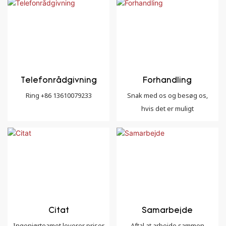
Telefonrådgivning
Forhandling
Ring +86 13610079233
Snak med os og besøg os,
hvis det er muligt
Citat
Samarbejde
Ingeniørteamet leverer priser
Aftal at arbejde sammen