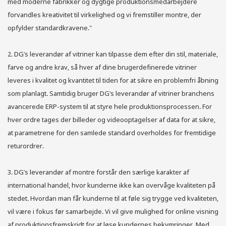
med moderne fabrikker og dygtige produktionsmedarbejdere
forvandles kreativitet til virkelighed og vi fremstiller montre, der
opfylder standardkravene."
2. DG's leverandør af vitriner kan tilpasse dem efter din stil, materiale,
farve og andre krav, så hver af dine brugerdefinerede vitriner
leveres i kvalitet og kvantitet til tiden for at sikre en problemfri åbning
som planlagt. Samtidig bruger DG's leverandør af vitriner branchens
avancerede ERP-system til at styre hele produktionsprocessen. For
hver ordre tages der billeder og videooptagelser af data for at sikre,
at parametrene for den samlede standard overholdes for fremtidige
returordrer.
3. DG's leverandør af montre forstår den særlige karakter af
international handel, hvor kunderne ikke kan overvåge kvaliteten på
stedet. Hvordan man får kunderne til at føle sig trygge ved kvaliteten,
vil være i fokus før samarbejde. Vi vil give mulighed for online visning
af produktionsfremskridt for at løse kundernes bekymringer. Med