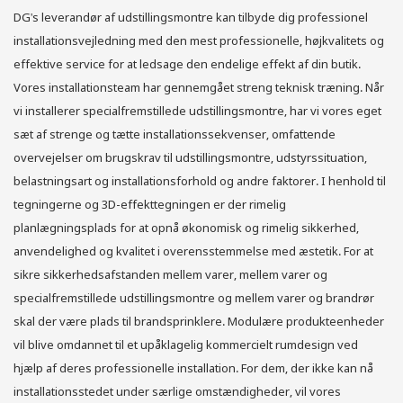
DG's leverandør af udstillingsmontre kan tilbyde dig professionel
installationsvejledning med den mest professionelle, højkvalitets og
effektive service for at ledsage den endelige effekt af din butik.
Vores installationsteam har gennemgået streng teknisk træning. Når
vi installerer specialfremstillede udstillingsmontre, har vi vores eget
sæt af strenge og tætte installationssekvenser, omfattende
overvejelser om brugskrav til udstillingsmontre, udstyrssituation,
belastningsart og installationsforhold og andre faktorer. I henhold til
tegningerne og 3D-effekttegningen er der rimelig
planlægningsplads for at opnå økonomisk og rimelig sikkerhed,
anvendelighed og kvalitet i overensstemmelse med æstetik. For at
sikre sikkerhedsafstanden mellem varer, mellem varer og
specialfremstillede udstillingsmontre og mellem varer og brandrør
skal der være plads til brandsprinklere. Modulære produkteenheder
vil blive omdannet til et upåklagelig kommercielt rumdesign ved
hjælp af deres professionelle installation. For dem, der ikke kan nå
installationsstedet under særlige omstændigheder, vil vores