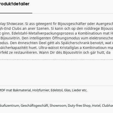
roduktdetailer
lay Showcase. Si ass gëeegent fir Bijousgeschäfter oder Auergesch
igh-End Clubs an aner Szenen. Si kann och op den niddrege Bijous
t ginn. Edelstahl-Metallverpackungsprozess a Kombinatioun mat 
r Bijousvitrin. Den intelligenten Öffnungsmodus vum elektronesche
dus. Den ënneschten Deel gëtt als Späicherschrank benotzt, wat 
äicherkapazitéit huet. Ultra-wäisst Kristallglas a Kombinatioun 
rfekt ze restauréieren. Wann Dir dës Bijousvitrin och gär hutt, da
DF mat Bakmaterial, Holzfurnier, Edelstol, Glas, Lieder etc.
kafszentrum, Geschäftsgeschäft, Showroom, Duty-free Shop, Hotel, Clubhau