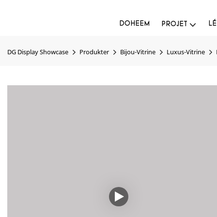
DOHEEM
LÉ
PROJET
DG Display Showcase
Produkter
Bijou-Vitrine
Luxus-Vitrine