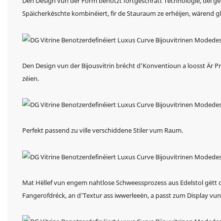
Den Design vun der Form benotzt fortgeschratt Technologie, déi gebé
Späicherkëschte kombinéiert, fir de Stauraum ze erhéijen, wärend
Den Design vun der Bijousvitrin brécht d'Konventioun a loosst Är
zéien.
Perfekt passend zu ville verschiddene Stiler vum Raum.
Mat Hëllef vun engem nahtlose Schweessprozess aus Edelstol gëtt d'
Fangerofdréck, an d'Textur ass iwwerleeën, a passt zum Display vun