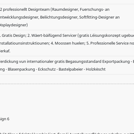
2 professionellt Designteam (Raumdesigner, Fuerschungs- an
ntwécklungsdesigner, Beliichtungsdesigner, Softfitting-Designer an
isplaydesigner)
. Gratis Design; 2. Wäert-bäifügend Servicer (gratis Léisungskonzept ugebu
nstallatiounsinstruktiounen; 4. Moossen huelen; 5. Professionelle Service 
erkaf.
erdickung vun internationaler gratis Begasungsstandard Exportpackung - 
ng - Blasenpackung - Eckschutz - Bastelpabeier - Holzkëscht