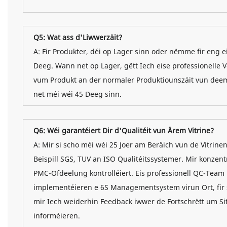
Q5: Wat ass d'Liwwerzäit?
A: Fir Produkter, déi op Lager sinn oder nëmme fir eng
Deeg. Wann net op Lager, gëtt Iech eise professionelle 
vum Produkt an der normaler Produktiounszäit vun deem 
net méi wéi 45 Deeg sinn.
Q6: Wéi garantéiert Dir d'Qualitéit vun Ärem Vitrine?
A: Mir si scho méi wéi 25 Joer am Beräich vun de Vitrine
Beispill SGS, TUV an ISO Qualitéitssystemer. Mir konzentr
PMC-Ofdeelung kontrolléiert. Eis professionell QC-Team b
implementéieren e 6S Managementsystem virun Ort, fir sé
mir Iech weiderhin Feedback iwwer de Fortschrëtt um Sit
informéieren.