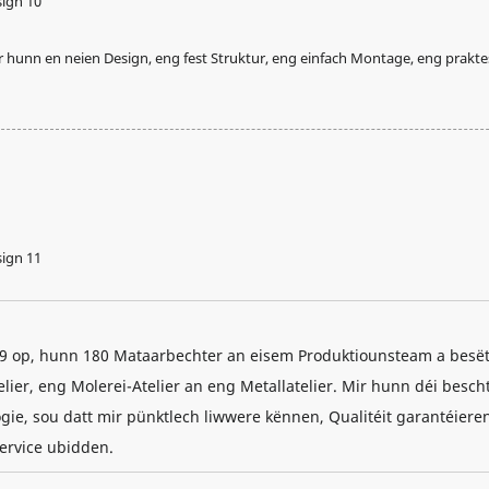
 hunn en neien Design, eng fest Struktur, eng einfach Montage, eng prakt
 1999 op, hunn 180 Mataarbechter an eisem Produktiounsteam a besë
ier, eng Molerei-Atelier an eng Metallatelier. Mir hunn déi besch
ie, sou datt mir pünktlech liwwere kënnen, Qualitéit garantéiere
ervice ubidden.