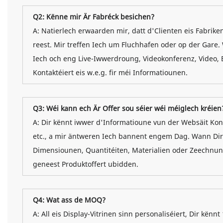
Q2: Kënne mir Är Fabréck besichen?
A: Natierlech erwaarden mir, datt d'Clienten eis Fabrik
reest. Mir treffen Iech um Fluchhafen oder op der Gar
Iech och eng Live-Iwwerdroung, Videokonferenz, Video, Bil
Kontaktéiert eis w.e.g. fir méi Informatiounen.
Q3: Wéi kann ech Är Offer sou séier wéi méiglech kréien
A: Dir kënnt iwwer d'Informatioune vun der Websäit Kont
etc., a mir äntweren Iech bannent engem Dag. Wann Dir e
Dimensiounen, Quantitéiten, Materialien oder Zeechnun
geneest Produktoffert ubidden.
Q4: Wat ass de MOQ?
A: All eis Display-Vitrinen sinn personaliséiert, Dir kënnt