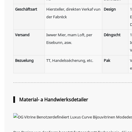
Geschäftsart
Hiersteller, direkten Verkaf vun
Design
1
der Fabréck
E
D
Versand
Iwwer Mier, mam Loft, per
Déngscht
1
Eisebunn, asw.
I
V
Bezuelung
TT, Handelssécherung, etc.
Pak
V
e
Material- a Handwierksdetailer