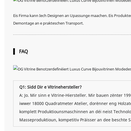
Eis Firma kann Iech Designen an Upassunge maachen. Eis Produkter
Demontage an e prakteschen Transport.
FAQ
Q1: Sidd Dir e Vitrinehersteller?
A: Jo. Mir sinn e Vitrine-Hiersteller. Mir bauen zënter
iwwer 18000 Quadratmeter Atelier, dorënner eng Holzatel
komplett Produktiounsmaschinnen an déi neist Technolog
Masseproduktioun, kompetitiv Präisser an dee beschte S