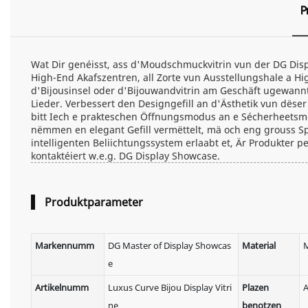
P
Wat Dir genéisst, ass d'Moudschmuckvitrin vun der DG Disp
High-End Akafszentren, all Zorte vun Ausstellungshale a H
d'Bijousinsel oder d'Bijouwandvitrin am Geschäft ugewann
Lieder. Verbessert den Designgefill an d'Ästhetik vun dëse
bitt Iech e prakteschen Öffnungsmodus an e Sécherheetsmo
nëmmen en elegant Gefill vermëttelt, mä och eng grouss Sp
intelligenten Beliichtungssystem erlaabt et, Är Produkter pe
kontaktéiert w.e.g. DG Display Showcase.
Produktparameter
Markennumm
DG Master of Display Showcas
Material
M
e
Artikelnumm
Luxus Curve Bijou Display Vitri
Plazen
A
ne
benotzen