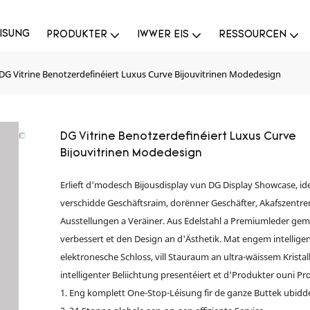
ISUNG
PRODUKTER
IWWER EIS
RESSOURCEN
DG Vitrine Benotzerdefinéiert Luxus Curve Bijouvitrinen Modedesign
DG Vitrine Benotzerdefinéiert Luxus Curve
Bijouvitrinen Modedesign
Erlieft d'modesch Bijousdisplay vun DG Display Showcase, idea
verschidde Geschäftsraim, dorënner Geschäfter, Akafszentre
Ausstellungen a Veräiner. Aus Edelstahl a Premiumleder ge
verbessert et den Design an d'Ästhetik. Mat engem intellige
elektronesche Schloss, vill Stauraum an ultra-wäissem Kristal
intelligenter Beliichtung presentéiert et d'Produkter ouni Pr
1. Eng komplett One-Stop-Léisung fir de ganze Buttek ubidd