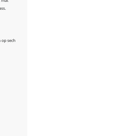
t mat
Ort, einfach an
ass.
effizient.
n op sech