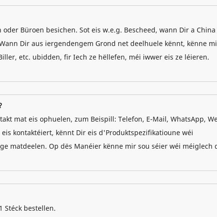
en oder Büroen besichen. Sot eis w.e.g. Bescheed, wann Dir a China
e. Wann Dir aus iergendengem Grond net deelhuele kënnt, kënne mi
ler, etc. ubidden, fir Iech ze hëllefen, méi iwwer eis ze léieren.
?
akt mat eis ophuelen, zum Beispill: Telefon, E-Mail, WhatsApp, W
is kontaktéiert, kënnt Dir eis d'Produktspezifikatioune wéi
ge matdeelen. Op dës Manéier kënne mir sou séier wéi méiglech 
 1 Stéck bestellen.