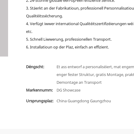
2. 24-Stonne globale een-op-een effiziente Service.
3. Stäerkt an der Fabrikatioun, professionell Personnalisatiou
Qualitéitssécherung.
4. Verfügt iwwer international Qualitéitszertifizéierungen wé
etc.
5. Schnell Liwwerung, professionellen Transport.
6. Installatioun op der Plaz, einfach an effizient.
Déngscht:
Et ass entworf a personaliséiert, mat engem 
enger fester Struktur, gratis Montage, prak
Demontage an Transport
Markennumm:
DG Showcase
Ursprungsplaz:
China Guangdong Gaungzhou