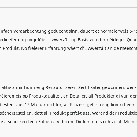
 einfach Veraarbechtung geduecht sinn, dauert et normalerweis 5-1
Verkeefer eng ongeféier Liwwerzäit op Basis vun der néideger Quant
Produkt. No fréierer Erfahrung wäert d'Liwwerzäit an de meescht
n aktiv a mir hunn eng Rei autoriséiert Zertifikater gewonnen, wéi
éieren eis op Produktqualitéit an Detailer, all Produkter gi vun der
esteet aus 12 Mataarbechter, all Prozess gëtt streng kontrolléiert
cherzestellen, datt all Produkt perfekt ass. Wärend der Produkti
e a schécken Iech Fotoen a Videoen. Dir kënnt eis och zu all Mome