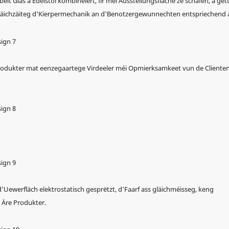
it Glas a Edelstol kombinéiert, fir méi Ausstellungsfläche ze schafen, a gët
 gläichzäiteg d'Kierpermechanik an d'Benotzergewunnechten entspriechend 
 Produkter mat eenzegaartege Virdeeler méi Opmierksamkeet vun de Cliente
Uewerfläch elektrostatisch gesprëtzt, d'Faarf ass gläichméisseg, keng
 Äre Produkter.