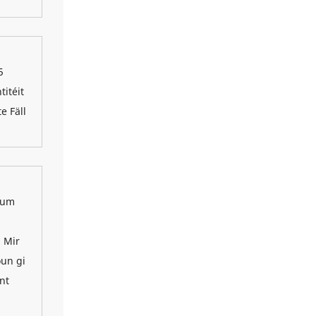
5
itéit
e Fäll
 zum
. Mir
oun gi
nt