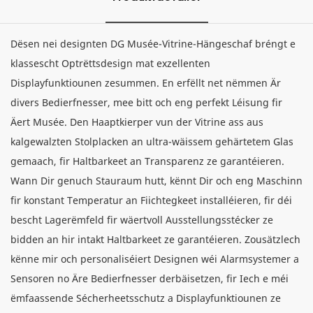
Dësen nei designten DG Musée-Vitrine-Hängeschaf bréngt e
klassescht Optrëttsdesign mat exzellenten
Displayfunktiounen zesummen. En erfëllt net nëmmen Är
divers Bedierfnesser, mee bitt och eng perfekt Léisung fir
Äert Musée. Den Haaptkierper vun der Vitrine ass aus
kalgewalzten Stolplacken an ultra-wäissem gehärtetem Glas
gemaach, fir Haltbarkeet an Transparenz ze garantéieren.
Wann Dir genuch Stauraum hutt, kënnt Dir och eng Maschinn
fir konstant Temperatur an Fiichtegkeet installéieren, fir déi
bescht Lagerëmfeld fir wäertvoll Ausstellungsstécker ze
bidden an hir intakt Haltbarkeet ze garantéieren. Zousätzlech
kënne mir och personaliséiert Designen wéi Alarmsystemer a
Sensoren no Äre Bedierfnesser derbäisetzen, fir Iech e méi
ëmfaassende Sécherheetsschutz a Displayfunktiounen ze