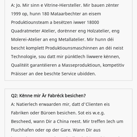
A: Jo. Mir sinn e Vitrine-Hiersteller. Mir bauen zënter
1999 op, hunn 180 Mataarbechter an eisem
Produktiounsteam a besëtzen iwwer 18000
Quadratmeter Atelier, dorënner eng Holzatelier, eng
Molerei-Atelier an eng Metallatelier. Mir hunn déi
bescht komplett Produktiounsmaschinnen an déi neist
Technologie, sou datt mir pünktlech liwwere kënnen,
Qualitéit garantéieren a Masseproduktioun, kompetitiv
Präisser an dee beschte Service ubidden.
Q2: Kënne mir Är Fabréck besichen?
A: Natierlech erwaarden mir, datt d'Clienten eis
Fabriken oder Büroen besichen. Sot eis w.e.g.
Bescheed, wann Dir a China reest. Mir treffen Iech um
Fluchhafen oder op der Gare. Wann Dir aus