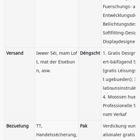
Fuerschungs- an
Entwécklungsdes
Beliichtungsdesi
Softfitting-Desig
Displaydesigner)
Versand
Iwwer Séi, mam Lof
Déngscht
1. Gratis Design; 
t, mat der Eisebun
ert-bäifügend Ser
n, asw.
(gratis Léisungs
t ugebueden); 3. 
latiounsinstrukti
4. Moossen huelen
Professionelle Se
nom Verkaf
Bezuelung
TT,
Pak
Verdickung vun i
Handelssécherung,
ationaler gratis 