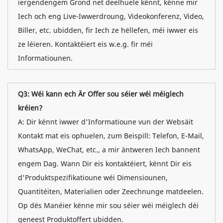
iergendengem Grond net deelhuele kënnt, kënne mir
Iech och eng Live-Iwwerdroung, Videokonferenz, Video,
Biller, etc. ubidden, fir Iech ze hëllefen, méi iwwer eis
ze léieren. Kontaktéiert eis w.e.g. fir méi
Informatiounen.
Q3: Wéi kann ech Är Offer sou séier wéi méiglech
kréien?
A: Dir kënnt iwwer d'Informatioune vun der Websäit
Kontakt mat eis ophuelen, zum Beispill: Telefon, E-Mail,
WhatsApp, WeChat, etc., a mir äntweren Iech bannent
engem Dag. Wann Dir eis kontaktéiert, kënnt Dir eis
d'Produktspezifikatioune wéi Dimensiounen,
Quantitéiten, Materialien oder Zeechnunge matdeelen.
Op dës Manéier kënne mir sou séier wéi méiglech déi
geneest Produktoffert ubidden.