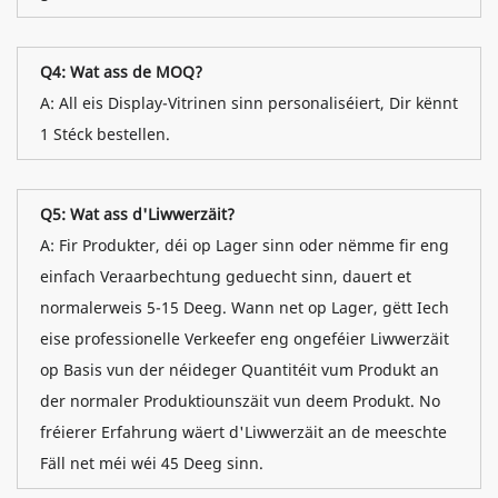
Q4: Wat ass de MOQ?
A: All eis Display-Vitrinen sinn personaliséiert, Dir kënnt
1 Stéck bestellen.
Q5: Wat ass d'Liwwerzäit?
A: Fir Produkter, déi op Lager sinn oder nëmme fir eng
einfach Veraarbechtung geduecht sinn, dauert et
normalerweis 5-15 Deeg. Wann net op Lager, gëtt Iech
eise professionelle Verkeefer eng ongeféier Liwwerzäit
op Basis vun der néideger Quantitéit vum Produkt an
der normaler Produktiounszäit vun deem Produkt. No
fréierer Erfahrung wäert d'Liwwerzäit an de meeschte
Fäll net méi wéi 45 Deeg sinn.