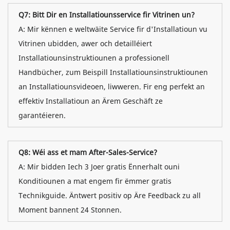
Q7: Bitt Dir en Installatiounsservice fir Vitrinen un?
A: Mir kënnen e weltwäite Service fir d'Installatioun vu
Vitrinen ubidden, awer och detailléiert
Installatiounsinstruktiounen a professionell
Handbücher, zum Beispill Installatiounsinstruktiounen
an Installatiounsvideoen, liwweren. Fir eng perfekt an
effektiv Installatioun an Ärem Geschäft ze
garantéieren.
Q8: Wéi ass et mam After-Sales-Service?
A: Mir bidden Iech 3 Joer gratis Ënnerhalt ouni
Konditiounen a mat engem fir ëmmer gratis
Technikguide. Äntwert positiv op Äre Feedback zu all
Moment bannent 24 Stonnen.