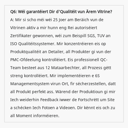
Q6: Wéi garantéiert Dir d'Qualitéit vun Ärem Vitrine?
A: Mir si scho méi wéi 25 Joer am Beräich vun de
Vitrinen aktiv a mir hunn eng Rei autoriséiert
Zertifikater gewonnen, wéi zum Beispill SGS, TUV an
ISO Qualitéitssystemer. Mir konzentréieren eis op
Produktqualitéit an Detailer, all Produkter gi vun der
PMC-Ofdeelung kontrolléiert. Eis professionell QC-
Team besteet aus 12 Mataarbechter, all Prozess gëtt
streng kontrolléiert. Mir implementéieren e 6S
Managementsystem virun Ort, fir sécherzestellen, datt
all Produkt perfekt ass. Wärend der Produktioun gi mir
Iech weiderhin Feedback iwwer de Fortschrëtt um Site
a schécken Iech Fotoen a Videoen. Dir kënnt eis och zu
all Moment informéieren.