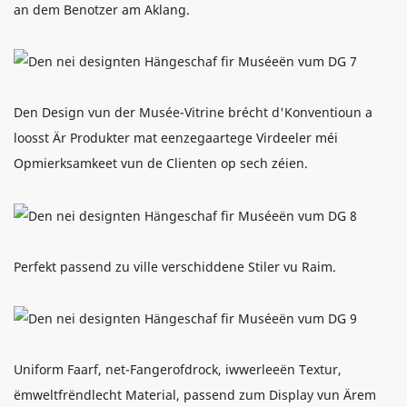
an dem Benotzer am Aklang.
Den Design vun der Musée-Vitrine brécht d'Konventioun a
loosst Är Produkter mat eenzegaartege Virdeeler méi
Opmierksamkeet vun de Clienten op sech zéien.
Perfekt passend zu ville verschiddene Stiler vu Raim.
Uniform Faarf, net-Fangerofdrock, iwwerleeën Textur,
ëmweltfrëndlecht Material, passend zum Display vun Ärem