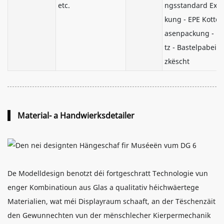
etc.
ngsstandard Exp
kung - EPE Kotten
asenpackung - E
tz - Bastelpabeier
zkëscht
Material- a Handwierksdetailer
De Modelldesign benotzt déi fortgeschratt Technologie vun
enger Kombinatioun aus Glas a qualitativ héichwäertege
Materialien, wat méi Displayraum schaaft, an der Tëschenzäit
den Gewunnechten vun der mënschlecher Kierpermechanik