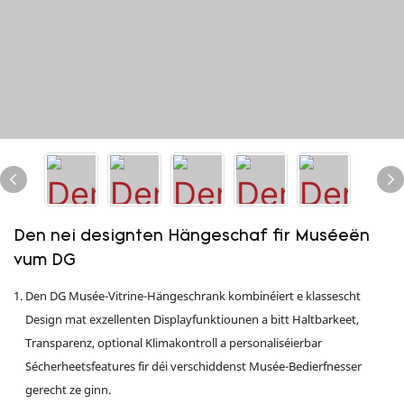
Den nei designten Hängeschaf fir Muséeën
vum DG
Den DG Musée-Vitrine-Hängeschrank kombinéiert e klassescht
Design mat exzellenten Displayfunktiounen a bitt Haltbarkeet,
Transparenz, optional Klimakontroll a personaliséierbar
Sécherheetsfeatures fir déi verschiddenst Musée-Bedierfnesser
gerecht ze ginn.