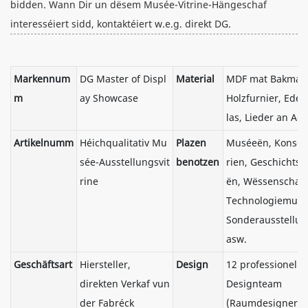
bidden. Wann Dir un dësem Musée-Vitrine-Hängeschaf
interesséiert sidd, kontaktéiert w.e.g. direkt DG.
Markennum
DG Master of Displ
Material
MDF mat Bakmater
m
ay Showcase
Holzfurnier, Edels
las, Lieder an Acry
Artikelnumm
Héichqualitativ Mu
Plazen
Muséeën, Konsch
sée-Ausstellungsvit
benotzen
rien, Geschichts
rine
ën, Wëssenschaft
Technologiemusé
Sonderausstellun
asw.
Geschäftsart
Hiersteller,
Design
12 professionellt
direkten Verkaf vun
Designteam
der Fabréck
(Raumdesigner,