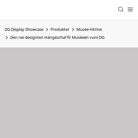
DG Display Showcase
Produkter
Musée-Vitrine
Den nei designten Hängeschaf fir Muséeën vum DG