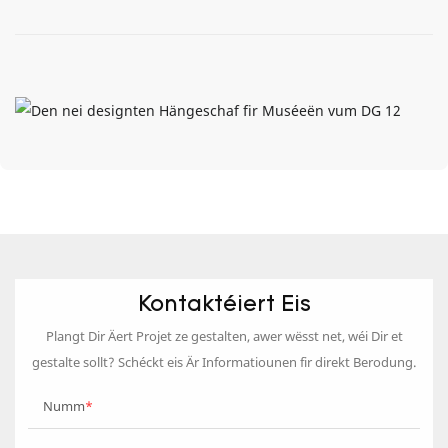
Kontaktéiert Eis
Plangt Dir Äert Projet ze gestalten, awer wësst net, wéi Dir et
gestalte sollt? Schéckt eis Är Informatiounen fir direkt Berodung.
Numm