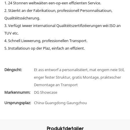
1. 24 Stonnen weltwäiten een-op-een effizienten Service.
2. Stäerkt an der Fabrikatioun, professionell Personnalisatioun,
Qualitéitssécherung.
3. Verfügt iwwer international Qualitéitszertifizéierungen wéi ISO an
TUV etc.
4. Schnell Liwwerung, professionellen Transport.
5. Installatioun op der Plaz, einfach an effizient.
Déngscht:
Et ass entworf a personaliséiert, mat engem neie Stil,
enger fester Struktur, gratis Montage, praktescher
Demontage an Transport
Markennumm:
DG Showcase
Ursprungsplaz:
China Guangdong Gaungzhou
Produktdetailer