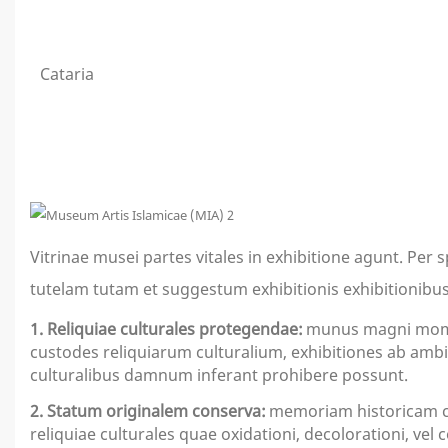
Cataria
Vitrinae musei partes vitales in exhibitione agunt. P
tutelam tutam et suggestum exhibitionis exhibitionibus 
1. Reliquiae culturales protegendae:
munus magni momen
custodes reliquiarum culturalium, exhibitiones ab amb
culturalibus damnum inferant prohibere possunt.
2. Statum originalem conserva:
memoriam historicam co
reliquiae culturales quae oxidationi, decolorationi, vel 