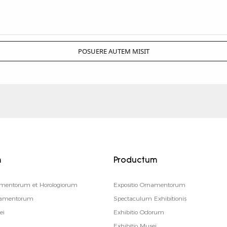
POSUERE AUTEM MISIT
m
Productum
amentorum et Horologiorum
Expositio Ornamentorum
oramentorum
Spectaculum Exhibitionis
ei
Exhibitio Odorum
Exhibitio Musei