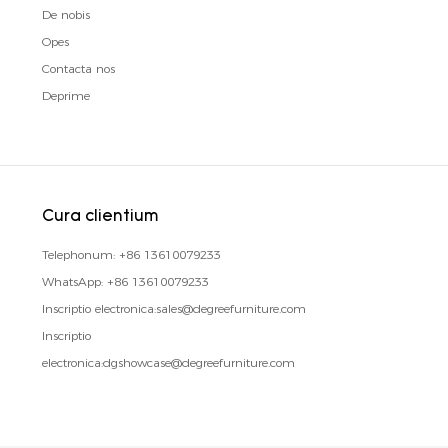
De nobis
Opes
Contacta nos
Deprime
Cura clientium
Telephonum:
+86 13610079233
WhatsApp:
+86 13610079233
Inscriptio electronica:
sales@degreefurniture.com
Inscriptio
electronica:
dgshowcase@degreefurniture.com