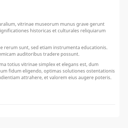
ulturalium, vitrinae museorum munus grave gerunt
ificationes historicas et culturales reliquiarum
ae rerum sunt, sed etiam instrumenta educationis.
ademicam auditoribus tradere possunt.
a totius vitrinae simplex et elegans est, dum
ium fidum eligendo, optimas solutiones ostentationis
ientiam attrahere, et valorem eius augere poteris.