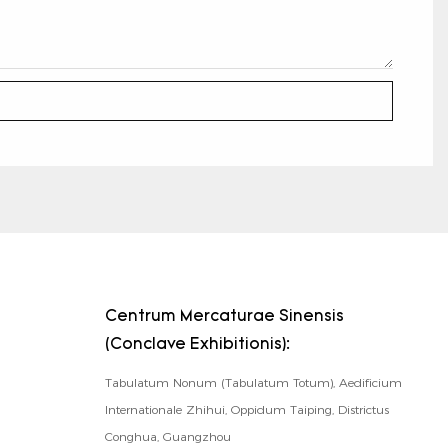
Centrum Mercaturae Sinensis
(Conclave Exhibitionis):
Tabulatum Nonum (Tabulatum Totum), Aedificium
Internationale Zhihui, Oppidum Taiping, Districtus
Conghua, Guangzhou