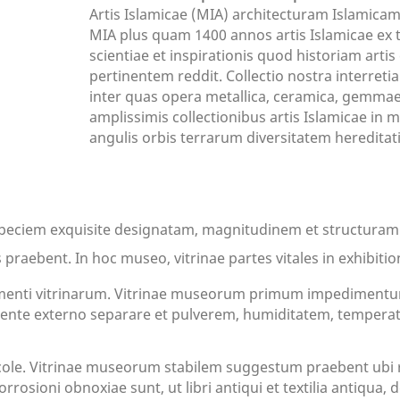
Artis Islamicae (MIA) architecturam Islamicam
MIA plus quam 1400 annos artis Islamicae ex t
scientiae et inspirationis quod historiam artis 
pertinentem reddit. Collectio nostra interreti
inter quas opera metallica, ceramica, gemmae,
amplissimis collectionibus artis Islamicae i
angulis orbis terrarum diversitatem hereditat
er speciem exquisite designatam, magnitudinem et structura
praebent. In hoc museo, vitrinae partes vitales in exhibitio
ti vitrinarum. Vitrinae museorum primum impedimentum a
iente externo separare et pulverem, humiditatem, temperat
le. Vitrinae museorum stabilem suggestum praebent ubi r
corrosioni obnoxiae sunt, ut libri antiqui et textilia antiqua