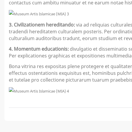
contactus cum ambitu minuatur et ne earum notae hist
3. Civilizationem hereditando:
via ad reliquias cultura
tradendi hereditatem culturalem posteris. Per ordinati
culturalium auditoribus tradunt, eorum studium et rev
4. Momentum educationis:
divulgatio et disseminatio 
Per explicationes graphicas et expositiones multimediae
Bona vitrina res expositas plene protegere et qualita
effectus ostentationis exquisitus est, hominibus pulc
et tutelae pro collectione picturarum tuarum praebebi