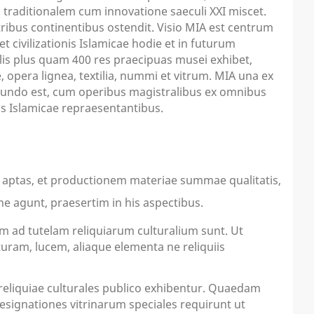
 traditionalem cum innovatione saeculi XXI miscet.
ribus continentibus ostendit. Visio MIA est centrum
et civilizationis Islamicae hodie et in futurum
alis plus quam 400 res praecipuas musei exhibet,
 opera lignea, textilia, nummi et vitrum. MIA una ex
n mundo est, cum operibus magistralibus ex omnibus
is Islamicae repraesentantibus.
m aptas, et productionem materiae summae qualitatis,
ne agunt, praesertim in his aspectibus.
d tutelam reliquiarum culturalium sunt. Ut
uram, lucem, aliaque elementa ne reliquiis
eliquiae culturales publico exhibentur. Quaedam
, designationes vitrinarum speciales requirunt ut