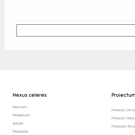
Nexus celeres
Proiectu
domum
Proiecta Orn
Proiectum
Proiecta Od
solutio
Proposita Mus
Producta