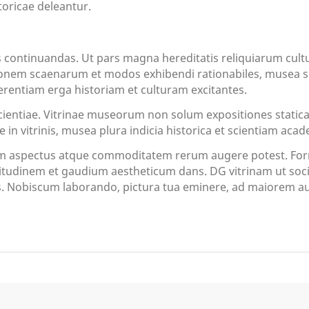
oricae deleantur.
les continuandas. Ut pars magna hereditatis reliquiarum c
onem scaenarum et modos exhibendi rationabiles, musea sign
erentiam erga historiam et culturam excitantes.
scientiae. Vitrinae museorum non solum expositiones static
 in vitrinis, musea plura indicia historica et scientiam ac
tem aspectus atque commoditatem rerum augere potest. Form
hritudinem et gaudium aestheticum dans. DG vitrinam ut soc
s. Nobiscum laborando, pictura tua eminere, ad maiorem aud