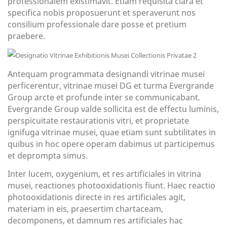
professionalem existimavit. Etiam requisita clara et
specifica nobis proposuerunt et speraverunt nos
consilium professionale dare posse et pretium
praebere.
Antequam programmata designandi vitrinae musei
perficerentur, vitrinae musei DG et turma Evergrande
Group arcte et profunde inter se communicabant.
Evergrande Group valde sollicita est de effectu luminis,
perspicuitate restaurationis vitri, et proprietate
ignifuga vitrinae musei, quae etiam sunt subtilitates in
quibus in hoc opere operam dabimus ut participemus
et deprompta simus.
Inter lucem, oxygenium, et res artificiales in vitrina
musei, reactiones photooxidationis fiunt. Haec reactio
photooxidationis directe in res artificiales agit,
materiam in eis, praesertim chartaceam,
decomponens, et damnum res artificiales hac