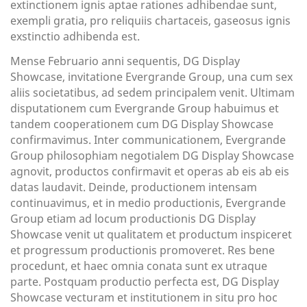
extinctionem ignis aptae rationes adhibendae sunt,
exempli gratia, pro reliquiis chartaceis, gaseosus ignis
exstinctio adhibenda est.
Mense Februario anni sequentis, DG Display
Showcase, invitatione Evergrande Group, una cum sex
aliis societatibus, ad sedem principalem venit. Ultimam
disputationem cum Evergrande Group habuimus et
tandem cooperationem cum DG Display Showcase
confirmavimus. Inter communicationem, Evergrande
Group philosophiam negotialem DG Display Showcase
agnovit, productos confirmavit et operas ab eis ab eis
datas laudavit. Deinde, productionem intensam
continuavimus, et in medio productionis, Evergrande
Group etiam ad locum productionis DG Display
Showcase venit ut qualitatem et productum inspiceret
et progressum productionis promoveret. Res bene
procedunt, et haec omnia conata sunt ex utraque
parte. Postquam productio perfecta est, DG Display
Showcase vecturam et institutionem in situ pro hoc