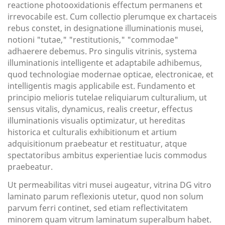
reactione photooxidationis effectum permanens et
irrevocabile est. Cum collectio plerumque ex chartaceis
rebus constet, in designatione illuminationis musei,
notioni "tutae," "restitutionis," "commodae"
adhaerere debemus. Pro singulis vitrinis, systema
illuminationis intelligente et adaptabile adhibemus,
quod technologiae modernae opticae, electronicae, et
intelligentis magis applicabile est. Fundamento et
principio melioris tutelae reliquiarum culturalium, ut
sensus vitalis, dynamicus, realis creetur, effectus
illuminationis visualis optimizatur, ut hereditas
historica et culturalis exhibitionum et artium
adquisitionum praebeatur et restituatur, atque
spectatoribus ambitus experientiae lucis commodus
praebeatur.
Ut permeabilitas vitri musei augeatur, vitrina DG vitro
laminato parum reflexionis utetur, quod non solum
parvum ferri continet, sed etiam reflectivitatem
minorem quam vitrum laminatum superalbum habet.