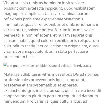
Visitatores vix umbras hominum in vitro videre
possunt cum artefacta inspiciunt, quod visibilitatem
magnopere amplificat. Usus vitri laminati parum
reflexionis problema experientiae visitationis
imminutae, quae a reflexionibus et umbris humanis in
vitrina oritur, solvere potest. Vitrum informe, valde
permeabile, non reflectens, et nullam separationis
sensum habet, quod colorem exhibitionis reliquiarum
culturalium restituit et collectionem originalem, quasi
vivam, coram spectatoribus in statu perfectiore
praesentem facit.
Materiae adhibitae in vitris musealibus DG ad normas
professionales praeventionis ignis congruunt,
praeterea etiam systematibus et apparatu
exstinctionis ignis instructae sunt, quia in casu incendii
cooperationem plurium partium requirit ad damnum
minuendum. Pro variis reliquiis culturalibus, ad