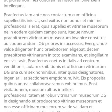
ut plures homines culturam et historiam Sinensem
intellegant.
Praefectus iam ante nos contactum cum officina
supellectilis inierat, sed exitus non bonus et minime
professionalis erat, quia supellex et vitrinae museorum
ne in eodem quidem campo sunt, itaque novum
praebitorem vitrinarum museorum invenire constituit
ad cooperandum. Ob priores insuccessus, Evergrande
valde diligenter hunc praebitorem eligebat, decem
praebitores vitrinarum in toto examinans, et singillatim
eos visitavit. Praefectus coetus initialis ad centrum
venditionis, aulam exhibitionis et officinam vitrinarum
DG una cum sex hominibus, inter quos designatores,
ingeniarii, et sectionem emptionum, ivit. Eis proposita
quibus antea collaboraveramus exhibuimus. Post
visitationem, museum altius intellexit
professionalitatem et robur vitrinarum museorum DG
in designando et producendo vitrinas museorum et
nos esse officinam museorum valde validam et