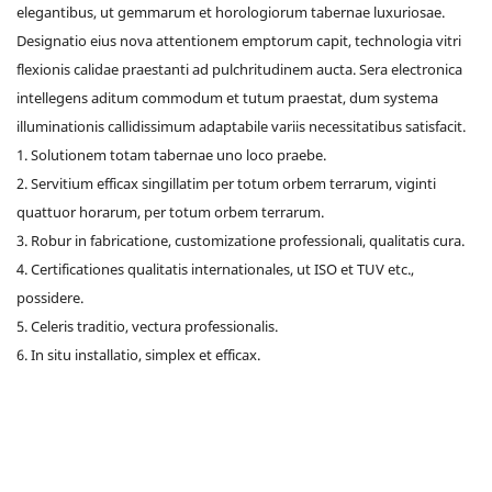
elegantibus, ut gemmarum et horologiorum tabernae luxuriosae.
Designatio eius nova attentionem emptorum capit, technologia vitri
flexionis calidae praestanti ad pulchritudinem aucta. Sera electronica
intellegens aditum commodum et tutum praestat, dum systema
illuminationis callidissimum adaptabile variis necessitatibus satisfacit.
1. Solutionem totam tabernae uno loco praebe.
2. Servitium efficax singillatim per totum orbem terrarum, viginti
quattuor horarum, per totum orbem terrarum.
3. Robur in fabricatione, customizatione professionali, qualitatis cura.
4. Certificationes qualitatis internationales, ut ISO et TUV etc.,
possidere.
5. Celeris traditio, vectura professionalis.
6. In situ installatio, simplex et efficax.