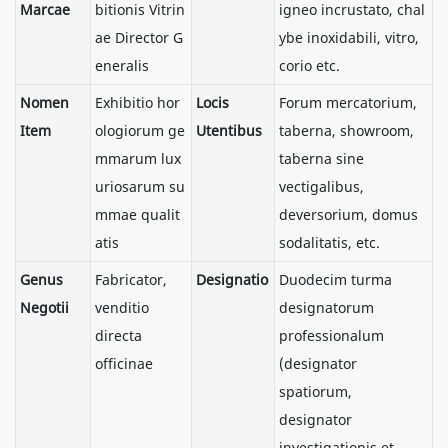
Marcae
bitionis Vitrin
igneo incrustato, chal
ae Director G
ybe inoxidabili, vitro,
eneralis
corio etc.
Nomen
Exhibitio hor
Locis
Forum mercatorium,
Item
ologiorum ge
Utentibus
taberna, showroom,
mmarum lux
taberna sine
uriosarum su
vectigalibus,
mmae qualit
deversorium, domus
atis
sodalitatis, etc.
Genus
Fabricator,
Designatio
Duodecim turma
Negotii
venditio
designatorum
directa
professionalum
officinae
(designator
spatiorum,
designator
investigationis et