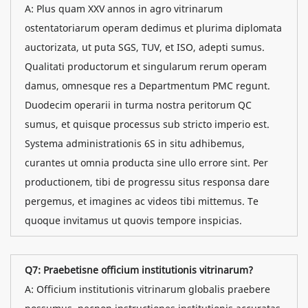
A: Plus quam XXV annos in agro vitrinarum
ostentatoriarum operam dedimus et plurima diplomata
auctorizata, ut puta SGS, TUV, et ISO, adepti sumus.
Qualitati productorum et singularum rerum operam
damus, omnesque res a Departmentum PMC regunt.
Duodecim operarii in turma nostra peritorum QC
sumus, et quisque processus sub stricto imperio est.
Systema administrationis 6S in situ adhibemus,
curantes ut omnia producta sine ullo errore sint. Per
productionem, tibi de progressu situs responsa dare
pergemus, et imagines ac videos tibi mittemus. Te
quoque invitamus ut quovis tempore inspicias.
Q7: Praebetisne officium institutionis vitrinarum?
A: Officium institutionis vitrinarum globalis praebere