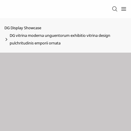
DG Display Showcase
DG vitrina moderna unguentorum exhibitio vitrina design
pulchritudinis emporii ornata