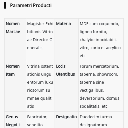
Parametri Producti
Nomen
Magister Exhi
Materia
MDF cum coquendo,
Marcae
bitionis Vitrin
ligneo furnito,
ae Director G
chalybe inoxidabili,
eneralis
vitro, corio et acrylico
etc.
Nomen
Vitrina ostent
Locis
Forum mercatorium,
Item
ationis ungu
Utentibus
taberna, showroom,
entorum luxu
taberna sine
riosorum su
vectigalibus,
mmae qualit
deversorium, domus
atis
sodalitatis, etc.
Genus
Fabricator,
Designatio
Duodecim turma
Negotii
venditio
designatorum