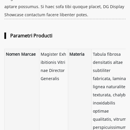
aptare possumus. Si haec sofa tibi quoque placet, DG Display
Showcase contactum facere libenter potes.
Parametri Producti
Nomen Marcae
Magister Exh
Materia
Tabula fibrosa
ibitionis Vitri
densitatis altae
nae Director
subtiliter
Generalis
fabricata, lamina
lignea naturaliter
texturata, chalybs
inoxidabilis
optimae
qualitatis, vitrum
perspicuissimum,