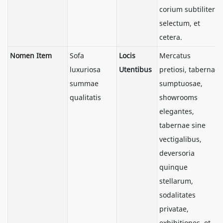
corium subtiliter
selectum, et
cetera.
Nomen Item
Sofa
Locis
Mercatus
luxuriosa
Utentibus
pretiosi, tabernae
summae
sumptuosae,
qualitatis
showrooms
elegantes,
tabernae sine
vectigalibus,
deversoria
quinque
stellarum,
sodalitates
privatae,
exhibitiones, et