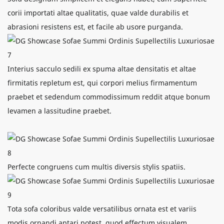
corii importati altae qualitatis, quae valde durabilis et
abrasioni resistens est, et facile ab usore purganda.
Interius sacculo sedili ex spuma altae densitatis et altae
firmitatis repletum est, qui corpori melius firmamentum
praebet et sedendum commodissimum reddit atque bonum
levamen a lassitudine praebet.
Perfecte congruens cum multis diversis stylis spatiis.
Tota sofa coloribus valde versatilibus ornata est et variis
modis ornandi aptari potest, quod effectum visualem