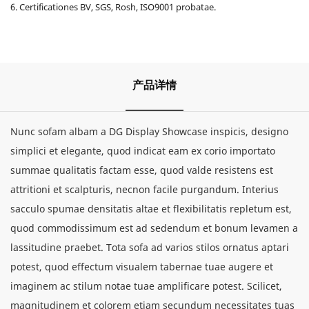
6. Certificationes BV, SGS, Rosh, ISO9001 probatae.
产品详情
Nunc sofam albam a DG Display Showcase inspicis, designo
simplici et elegante, quod indicat eam ex corio importato
summae qualitatis factam esse, quod valde resistens est
attritioni et scalpturis, necnon facile purgandum. Interius
sacculo spumae densitatis altae et flexibilitatis repletum est,
quod commodissimum est ad sedendum et bonum levamen a
lassitudine praebet. Tota sofa ad varios stilos ornatus aptari
potest, quod effectum visualem tabernae tuae augere et
imaginem ac stilum notae tuae amplificare potest. Scilicet,
magnitudinem et colorem etiam secundum necessitates tuas