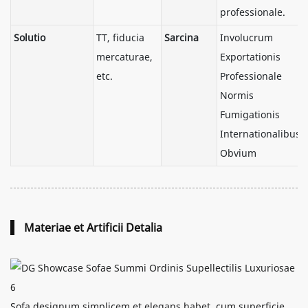
professionale.
Solutio
TT, fiducia
Sarcina
Involucrum
mercaturae,
Exportationis
etc.
Professionale
Normis
Fumigationis
Internationalibus
Obvium
Materiae et Artificii Detalia
Sofa designum simplicem et elegans habet, cum superficie