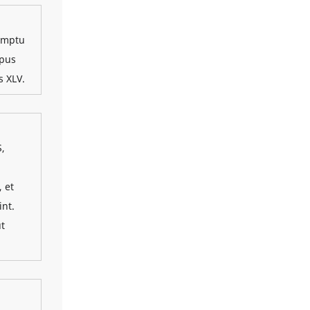
romptu
mpus
s XLV.
S,
 et
int.
ut