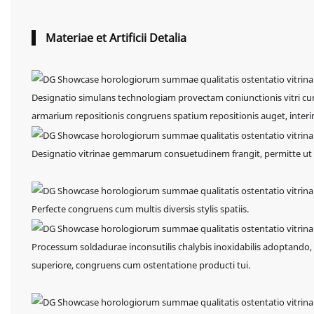
Materiae et Artificii Detalia
Designatio simulans technologiam provectam coniunctionis vitri curva
armarium repositionis congruens spatium repositionis auget, inte
Designatio vitrinae gemmarum consuetudinem frangit, permitte ut
Perfecte congruens cum multis diversis stylis spatiis.
Processum soldadurae inconsutilis chalybis inoxidabilis adoptando, asp
superiore, congruens cum ostentatione producti tui.