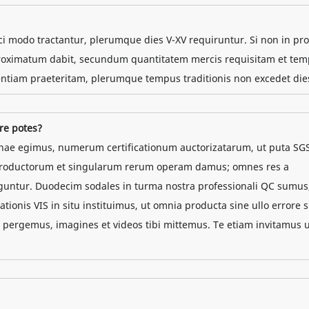
ci modo tractantur, plerumque dies V-XV requiruntur. Si non in p
approximatum dabit, secundum quantitatem mercis requisitam et te
ntiam praeteritam, plerumque tempus traditionis non excedet die
re potes?
rinae egimus, numerum certificationum auctorizatarum, ut puta SG
ti productorum et singularum rerum operam damus; omnes res a
tur. Duodecim sodales in turma nostra professionali QC sumus,
onis VIS in situ instituimus, ut omnia producta sine ullo errore s
 pergemus, imagines et videos tibi mittemus. Te etiam invitamus 