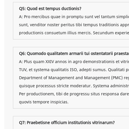
Q5: Quod est tempus ductionis?
A: Pro mercibus quae in promptu sunt vel tantum simpli
sunt, venditor noster peritus tibi tempus traditionis 
productionis consuetum illius mercis. Secundum experie
Q6: Quomodo qualitatem armarii tui ostentatorii praesta
A: Plus quam XXIV annos in agro demonstrationis et vit
TUV, et systema qualitatis ISO, adepti sumus. Qualita
Department of Management and Management (PMC) regun
quisque processus stricte moderatur. Systema administrati
Per productionem, tibi de progressu situs responsa dare
quovis tempore inspicias.
Q7: Praebetisne officium institutionis vitrinarum?