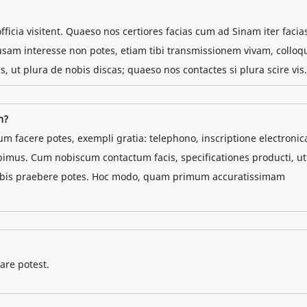
officia visitent. Quaeso nos certiores facias cum ad Sinam iter facia
usam interesse non potes, etiam tibi transmissionem vivam, colloq
 ut plura de nobis discas; quaeso nos contactes si plura scire vis.
m?
um facere potes, exempli gratia: telephono, inscriptione electronic
imus. Cum nobiscum contactum facis, specificationes producti, ut
 nobis praebere potes. Hoc modo, quam primum accuratissimam
are potest.