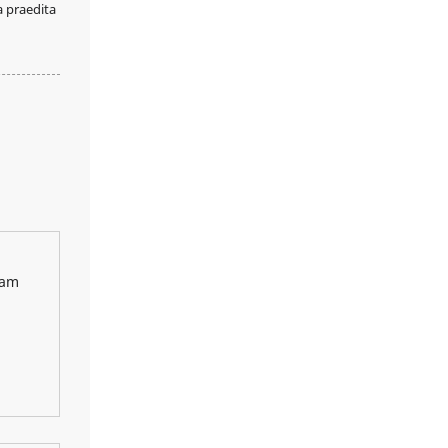
a praedita
exquisito, DG pete.
uam