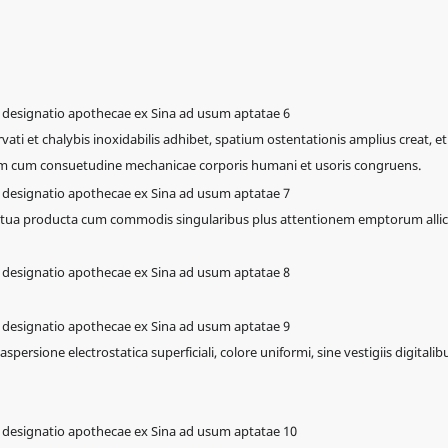
ti et chalybis inoxidabilis adhibet, spatium ostentationis amplius creat, et
rim cum consuetudine mechanicae corporis humani et usoris congruens.
 tua producta cum commodis singularibus plus attentionem emptorum allici
ersione electrostatica superficiali, colore uniformi, sine vestigiis digitalib