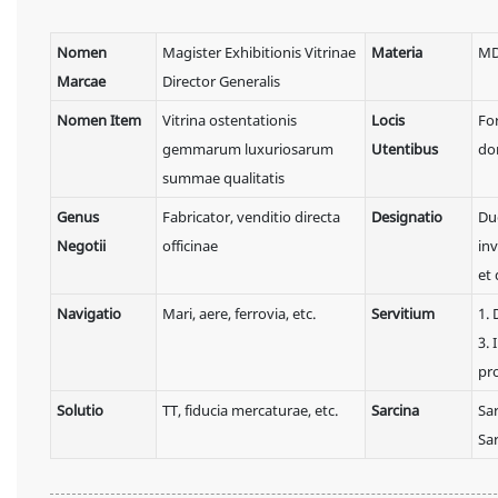
Nomen
Magister Exhibitionis Vitrinae
Materia
MDF
Marcae
Director Generalis
Nomen Item
Vitrina ostentationis
Locis
Fo
gemmarum luxuriosarum
Utentibus
dom
summae qualitatis
Genus
Fabricator, venditio directa
Designatio
Du
Negotii
officinae
inv
et 
Navigatio
Mari, aere, ferrovia, etc.
Servitium
1. 
3. 
pro
Solutio
TT, fiducia mercaturae, etc.
Sarcina
Sar
Sar