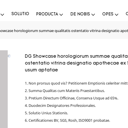
SOLUTIO
PRODUCTA
DE NOBIS
OPES
owcase horologiorum summae qualitatis ostentatio vitrina designatio apo
DG Showcase horologiorum summae qualita
ostentatio vitrina designatio apothecae ex 
usum aptatae
1. Non prorsus quod vis? Petitionem Emptionis celeriter mitt
2. Summa Qualitas cum Materiis Praestantibus.
3. Pretium Directum Officinae, Conserva Usque ad 65%.
4. Duodecim Designatores Professionales.
5. Solutio Unius Stationis.
6. Certificationes BV, SGS, Rosh, ISO9001 probatae.