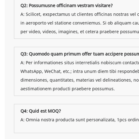
Q2: Possumusne officinam vestram visitare?
A: Scilicet, exspectamus ut clientes officinas nostras vel 
in aeroporto vel statione conveniemus. Si ob aliquam ca
per video, videos, imagines, et cetera praebere possumus,
Q3: Quomodo quam primum offer tuam accipere possu
A: Per informationes situs interretialis nobiscum contact
WhatsApp, WeChat, etc.; intra unum diem tibi respondeb
dimensiones, quantitates, materias vel delineationes,
aestimationem producti praebere possumus.
Q4: Quid est MOQ?
A: Omnia nostra producta sunt personalizata, 1pcs ordin