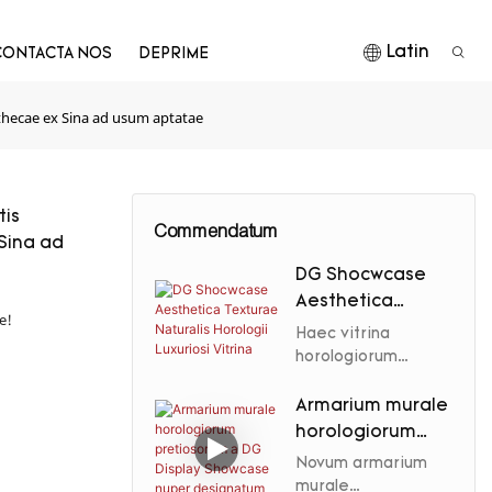
Latin
CONTACTA NOS
DEPRIME
thecae ex Sina ad usum aptatae
tis
Commendatum
Sina ad
DG Shocwcase
Aesthetica
e!
Texturae
Haec vitrina
Naturalis
horologiorum
pretiosorum, a DG
Horologii
Display Showcase
Armarium murale
Luxuriosi Vitrina
fabricata, texturas
horologiorum
naturales cum
pretiosorum a DG
Novum armarium
moderna luxuriosa
Display
murale