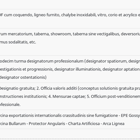
 cum coquendo, ligneo furnito, chalybe inoxidabili, vitro, corio et acrylico e
rum mercatorium, taberna, showroom, taberna sine vectigalibus, deversori
us sodalitatis, etc.
odecim turma designatorum professionalum (designator spatiorum, desig
estigationis et progressionis, designator illuminationis, designator aptationi
designator ostentationis)
Designatio gratuita; 2. Officia valoris additi (conceptus solutionis gratuita pr
Instructiones institutionis; 4. Mensurae captae; 5. Officium post-venditione
fessionale.
cina exportationis internationalis crassitudinis sine fumigatione - EPE Goss
cina Bullarum - Protector Angularis - Charta Artificiosa - Arca Lignea