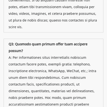
conveniemus. Si ob aliquam causam interesse non
potes, etiam tibi transmissionem vivam, colloquia per
video, videos, imagines, et cetera praebere possumus,
ut plura de nobis discas; quaeso nos contactes si plura
scire vis.
Q3: Quomodo quam primum offer tuam accipere
possum?
A: Per informationes situs interretialis nobiscum
contactum facere potes, exempli gratia: telephono,
inscriptione electronica, WhatsApp, WeChat, etc.; intra
unum diem tibi respondebimus. Cum nobiscum
contactum facis, specificationes producti, ut
dimensiones, quantitates, materias vel delineationes,
nobis praebere potes. Hoc modo, quam primum
accuratissimam aestimationem producti praebere