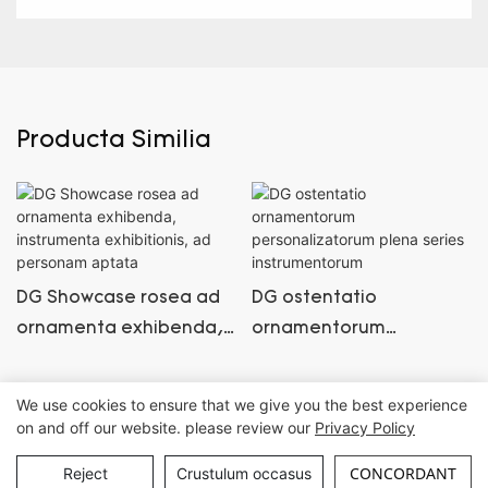
Producta Similia
DG Showcase rosea ad
DG ostentatio
ornamenta exhibenda,
ornamentorum
instrumenta exhibitionis,
personalizatorum plena
ad personam aptata
series instrumentorum
We use cookies to ensure that we give you the best experience
on and off our website. please review our
Privacy Policy
Iura omnia reservantur © Guangzhou DG Supellectilis Societas, Ltd. |
Index situs
CONCORDANT
Reject
Crustulum occasus