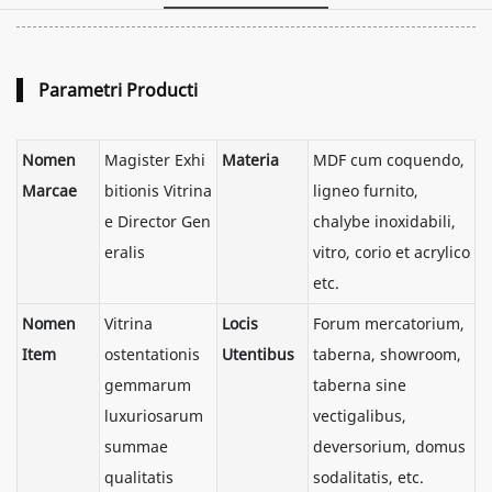
Parametri Producti
Nomen
Magister Exhi
Materia
MDF cum coquendo,
Marcae
bitionis Vitrina
ligneo furnito,
e Director Gen
chalybe inoxidabili,
eralis
vitro, corio et acrylico
etc.
Nomen
Vitrina
Locis
Forum mercatorium,
Item
ostentationis
Utentibus
taberna, showroom,
gemmarum
taberna sine
luxuriosarum
vectigalibus,
summae
deversorium, domus
qualitatis
sodalitatis, etc.