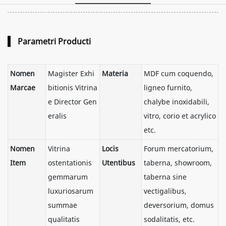
Parametri Producti
Nomen
Magister Exhi
Materia
MDF cum coquendo,
Marcae
bitionis Vitrina
ligneo furnito,
e Director Gen
chalybe inoxidabili,
eralis
vitro, corio et acrylico
etc.
Nomen
Vitrina
Locis
Forum mercatorium,
Item
ostentationis
Utentibus
taberna, showroom,
gemmarum
taberna sine
luxuriosarum
vectigalibus,
summae
deversorium, domus
qualitatis
sodalitatis, etc.