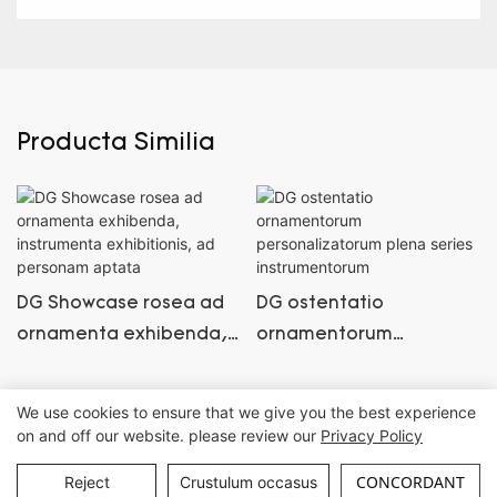
Producta Similia
DG Showcase rosea ad
DG ostentatio
ornamenta exhibenda,
ornamentorum
instrumenta exhibitionis,
personalizatorum plena
ad personam aptata
series instrumentorum
We use cookies to ensure that we give you the best experience
on and off our website. please review our
Privacy Policy
Iura omnia reservantur © Guangzhou DG Supellectilis Societas, Ltd. |
Index situs
CONCORDANT
Reject
Crustulum occasus