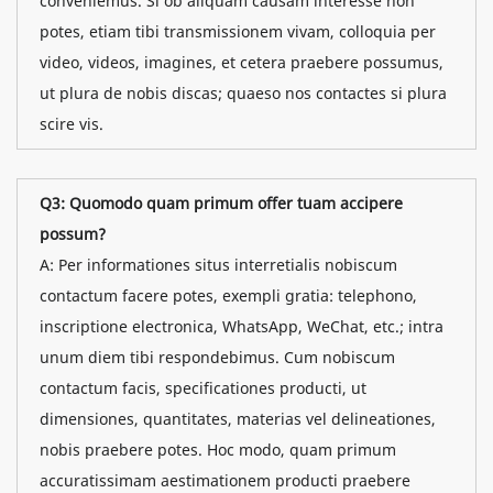
conveniemus. Si ob aliquam causam interesse non
potes, etiam tibi transmissionem vivam, colloquia per
video, videos, imagines, et cetera praebere possumus,
ut plura de nobis discas; quaeso nos contactes si plura
scire vis.
Q3: Quomodo quam primum offer tuam accipere
possum?
A: Per informationes situs interretialis nobiscum
contactum facere potes, exempli gratia: telephono,
inscriptione electronica, WhatsApp, WeChat, etc.; intra
unum diem tibi respondebimus. Cum nobiscum
contactum facis, specificationes producti, ut
dimensiones, quantitates, materias vel delineationes,
nobis praebere potes. Hoc modo, quam primum
accuratissimam aestimationem producti praebere