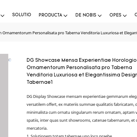
SOLUTIO
PRODUCTA
DE NOBIS
OPES
Ornamentorum Personalisata pro Taberna Venditoria Luxuriosa et Elegant
DG Showcase Mensa Experientiae Horologi
Ornamentorum Personalisata pro Taberna
Venditoria Luxuriosa et Elegantissima Desig
Tabernae1
DG Display Showcase mensam experientiae gemmarum eleg
versatilem offert, ex materiis summae qualitatis fabricatam,
minimalista cum ornatu singularum rerum ornatam, aptam v
spatiis, inter quas sunt showrooms, catenae tabernarum, et 
mercatoria.
1. Solutionem totam tabernae uno loco praebe.