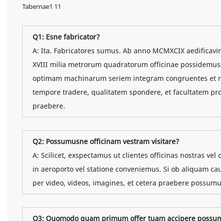
Q1: Esne fabricator?
A: Ita. Fabricatores sumus. Ab anno MCMXCIX aedificavi
XVIII milia metrorum quadratorum officinae possidemus, in
optimam machinarum seriem integram congruentes et re
tempore tradere, qualitatem spondere, et facultatem pr
praebere.
Q2: Possumusne officinam vestram visitare?
A: Scilicet, exspectamus ut clientes officinas nostras vel 
in aeroporto vel statione conveniemus. Si ob aliquam ca
per video, videos, imagines, et cetera praebere possumus,
Q3: Quomodo quam primum offer tuam accipere possu