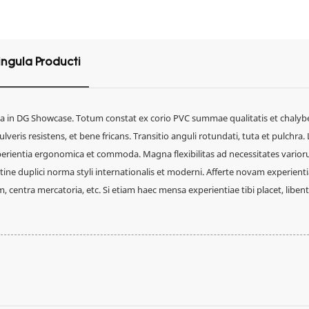
ingula Producti
a in DG Showcase. Totum constat ex corio PVC summae qualitatis et chalyb
veris resistens, et bene fricans. Transitio anguli rotundati, tuta et pulchra.
erientia ergonomica et commoda. Magna flexibilitas ad necessitates vario
tine duplici norma styli internationalis et moderni. Afferte novam experien
entra mercatoria, etc. Si etiam haec mensa experientiae tibi placet, libent