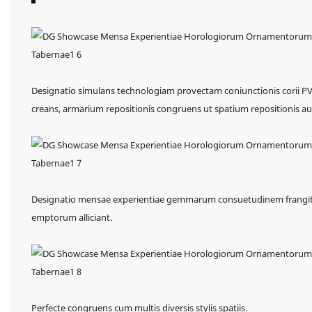
Designatio simulans technologiam provectam coniunctionis corii PVC 
creans, armarium repositionis congruens ut spatium repositionis 
Designatio mensae experientiae gemmarum consuetudinem frangit,
emptorum alliciant.
Perfecte congruens cum multis diversis stylis spatiis.