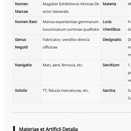
Nomen
Magister Exhibitionis Vitrinae Dir
Materia
M
Marcae
ector Generalis
Nomen Item
Mensa experientiae gemmarum
Locis
F
luxuriosarum summae qualitatis
Utentibus
d
Genus
Fabricator, venditio directa
Designatio
D
Negotii
officinae
i
m
Navigatio
Mari, aere, ferrovia, etc.
Servitium
1.
p
v
Solutio
TT, fiducia mercaturae, etc.
Sarcina
S
S
Materiae et Artificii Detalia