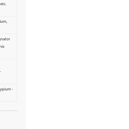
etc.
ium,
gnator
nis
-
sypium -