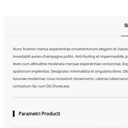
S
Nunc fruimini mensa experientiae ornamentorum eleganti et classic
inoxidabili aureo-champagne polito. Anti-fouling et impermeabile, pul
leves cum altitudine moderata mensae experientiae coniunctae. Exp
spatiorum implendas. Designatio minimalista et singularia dives. Ob
luxuriae modernae. Usus includunt showrooms, catenas tabernarum, c
contactum fac cum DG Showcase.
Parametri Producti