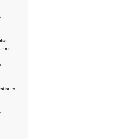
lius
soris.
tentionem