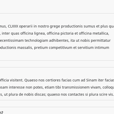
mus, CLXXX operarii in nostro grege productionis sumus et plus q
ter quas officina lignea, officina pictoria et officina metallica,
centissimam technologiam adhibentes, ita ut nobis permittatur
oductionis massalis, pretium competitivum et servitium intimum
officia visitent. Quaeso nos certiores facias cum ad Sinam iter facia
usam interesse non potes, etiam tibi transmissionem vivam, colloq
 ut plura de nobis discas; quaeso nos contactes si plura scire vis.
m?