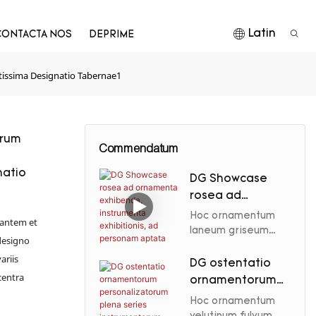
Latin
CONTACTA NOS
DEPRIME
issima Designatio Tabernae1
orum
Commendatum
natio
DG Showcase
rosea ad
ornamenta
Hoc ornamentum
antem et
exhibenda,
laneum griseum
 designo
dilutum nobilitatem
instrumenta
ariis
et venustatem
exhibitionis, ad
DG ostentatio
ornamenti
centra
personam
ornamentorum
eleganter auget
aptata
personalizatoru
Hoc ornamentum
per splendorem
m plena series