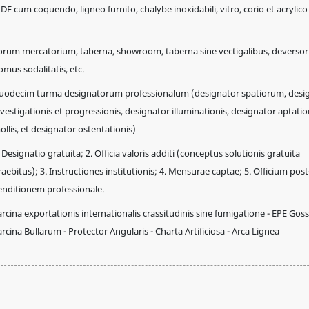
DF cum coquendo, ligneo furnito, chalybe inoxidabili, vitro, corio et acrylico 
orum mercatorium, taberna, showroom, taberna sine vectigalibus, deversor
omus sodalitatis, etc.
uodecim turma designatorum professionalum (designator spatiorum, desi
nvestigationis et progressionis, designator illuminationis, designator aptatio
ollis, et designator ostentationis)
 Designatio gratuita; 2. Officia valoris additi (conceptus solutionis gratuita
raebitus); 3. Instructiones institutionis; 4. Mensurae captae; 5. Officium post
enditionem professionale.
arcina exportationis internationalis crassitudinis sine fumigatione - EPE Gos
arcina Bullarum - Protector Angularis - Charta Artificiosa - Arca Lignea