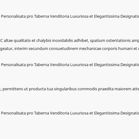
altae qualitatis et chalybis inoxidabilis adhibet, spatium ostentationis amp
augeatur, interim secundum consuetudinem mechanicae corporis humani et u
 permittens ut producta tua singularibus commodis praedita maiorem at