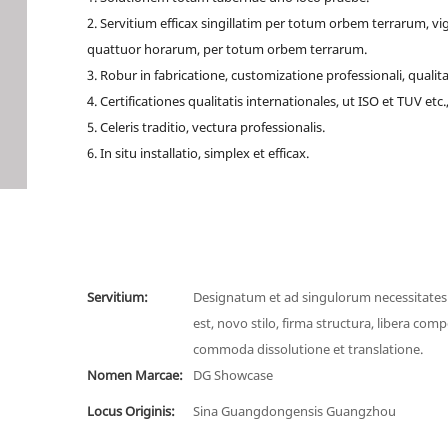
2. Servitium efficax singillatim per totum orbem terrarum, vig
quattuor horarum, per totum orbem terrarum.
3. Robur in fabricatione, customizatione professionali, qualita
4. Certificationes qualitatis internationales, ut ISO et TUV etc.
5. Celeris traditio, vectura professionalis.
6. In situ installatio, simplex et efficax.
Servitium:
Designatum et ad singulorum necessitate
est, novo stilo, firma structura, libera comp
commoda dissolutione et translatione.
Nomen Marcae:
DG Showcase
Locus Originis:
Sina Guangdongensis Guangzhou