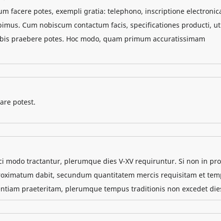
um facere potes, exempli gratia: telephono, inscriptione electronic
imus. Cum nobiscum contactum facis, specificationes producti, ut
 nobis praebere potes. Hoc modo, quam primum accuratissimam
are potest.
ci modo tractantur, plerumque dies V-XV requiruntur. Si non in p
approximatum dabit, secundum quantitatem mercis requisitam et te
ntiam praeteritam, plerumque tempus traditionis non excedet die