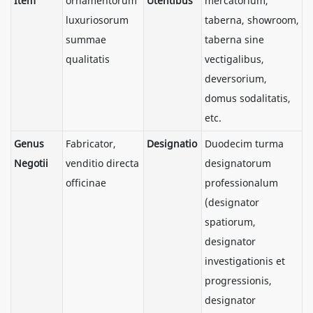
Item
ornamentorum
Utentibus
mercatorium,
luxuriosorum
taberna, showroom,
summae
taberna sine
qualitatis
vectigalibus,
deversorium,
domus sodalitatis,
etc.
Genus
Fabricator,
Designatio
Duodecim turma
Negotii
venditio directa
designatorum
officinae
professionalum
(designator
spatiorum,
designator
investigationis et
progressionis,
designator