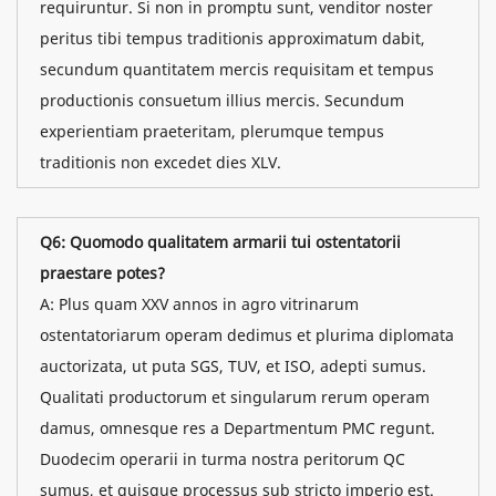
requiruntur. Si non in promptu sunt, venditor noster
peritus tibi tempus traditionis approximatum dabit,
secundum quantitatem mercis requisitam et tempus
productionis consuetum illius mercis. Secundum
experientiam praeteritam, plerumque tempus
traditionis non excedet dies XLV.
Q6: Quomodo qualitatem armarii tui ostentatorii
praestare potes?
A: Plus quam XXV annos in agro vitrinarum
ostentatoriarum operam dedimus et plurima diplomata
auctorizata, ut puta SGS, TUV, et ISO, adepti sumus.
Qualitati productorum et singularum rerum operam
damus, omnesque res a Departmentum PMC regunt.
Duodecim operarii in turma nostra peritorum QC
sumus, et quisque processus sub stricto imperio est.