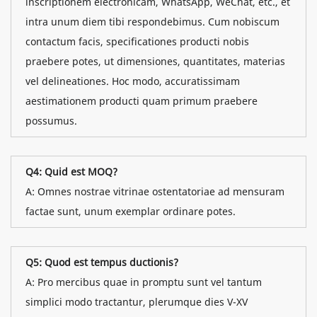
inscriptionem electronicam, WhatsApp, WeChat, etc., et
intra unum diem tibi respondebimus. Cum nobiscum
contactum facis, specificationes producti nobis
praebere potes, ut dimensiones, quantitates, materias
vel delineationes. Hoc modo, accuratissimam
aestimationem producti quam primum praebere
possumus.
Q4: Quid est MOQ?
A: Omnes nostrae vitrinae ostentatoriae ad mensuram
factae sunt, unum exemplar ordinare potes.
Q5: Quod est tempus ductionis?
A: Pro mercibus quae in promptu sunt vel tantum
simplici modo tractantur, plerumque dies V-XV