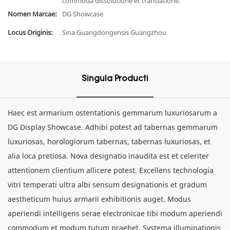
commoda dissolutione et translatione.
Nomen Marcae:
DG Showcase
Locus Originis:
Sina Guangdongensis Guangzhou
Singula Producti
Haec est armarium ostentationis gemmarum luxuriosarum a
DG Display Showcase. Adhibi potest ad tabernas gemmarum
luxuriosas, horologiorum tabernas, tabernas luxuriosas, et
alia loca pretiosa. Nova designatio inaudita est et celeriter
attentionem clientium allicere potest. Excellens technologia
vitri temperati ultra albi sensum designationis et gradum
aestheticum huius armarii exhibitionis auget. Modus
aperiendi intelligens serae electronicae tibi modum aperiendi
commodum et modum tutum praebet. Systema illuminationis