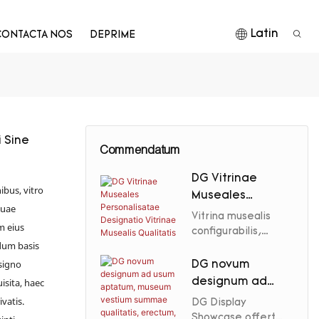
Latin
CONTACTA NOS
DEPRIME
 Sine
Commendatum
DG Vitrinae
ibus, vitro
Museales
quae
Personalisatae
Vitrina musealis
m eius
Designatio
configurabilis,
 dum basis
operculo vitreo
Vitrinae Musealis
durabili et
esigno
Qualitatis
DG novum
perlucido, basique
designum ad
isita, haec
repositionis cum
usum aptatum,
ivatis.
DG Display
loculis exhibitionis
museum vestium
Showcase offert