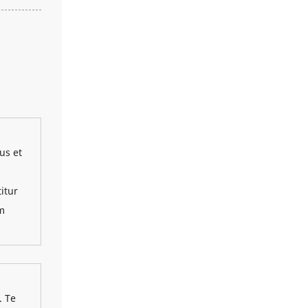
us et
itur
um
. Te