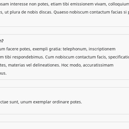
usam interesse non potes, etiam tibi emissionem vivam, colloquiu
s, ut plura de nobis discas. Quaeso nobiscum contactum facias si 
m?
tum facere potes, exempli gratia: telephonum, inscriptionem
em tibi respondebimus. Cum nobiscum contactum facis, specificati
tes, materias vel delineationes. Hoc modo, accuratissimam
mus.
actae sunt, unum exemplar ordinare potes.