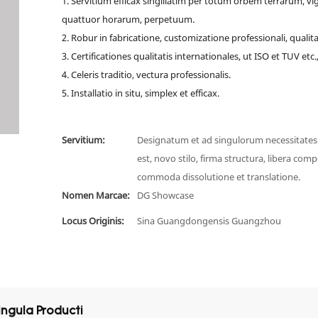
1. Servitium efficax singillatim per totum orbem terrarum, vig
quattuor horarum, perpetuum.
2. Robur in fabricatione, customizatione professionali, qualita
3. Certificationes qualitatis internationales, ut ISO et TUV etc.
4. Celeris traditio, vectura professionalis.
5. Installatio in situ, simplex et efficax.
Servitium:
Designatum et ad singulorum necessitate
est, novo stilo, firma structura, libera comp
commoda dissolutione et translatione.
Nomen Marcae:
DG Showcase
Locus Originis:
Sina Guangdongensis Guangzhou
ingula Producti