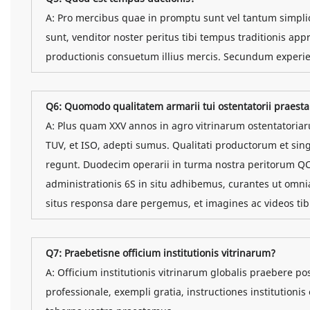
A: Pro mercibus quae in promptu sunt vel tantum simpli
sunt, venditor noster peritus tibi tempus traditionis 
productionis consuetum illius mercis. Secundum experie
Q6: Quomodo qualitatem armarii tui ostentatorii praesta
A: Plus quam XXV annos in agro vitrinarum ostentatoria
TUV, et ISO, adepti sumus. Qualitati productorum et
regunt. Duodecim operarii in turma nostra peritorum QC
administrationis 6S in situ adhibemus, curantes ut omnia
situs responsa dare pergemus, et imagines ac videos tib
Q7: Praebetisne officium institutionis vitrinarum?
A: Officium institutionis vitrinarum globalis praebere p
professionale, exempli gratia, instructiones institutionis 