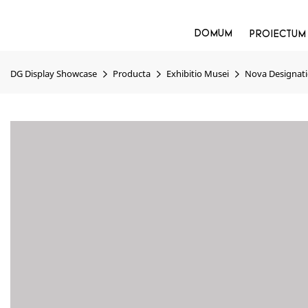
DOMUM
PROIECTUM
DG Display Showcase
Producta
Exhibitio Musei
Nova Designati