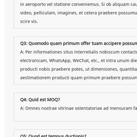
in aeroporto vel statione conveniemus. Si ob aliquam ca
video, pelliculam, imagines, et cetera praebere possumu
scire vis.
Q3: Quomodo quam primum offer tuam accipere possu
A: Per informationes situs interretialis nobiscum contac
electronicam, WhatsApp, WeChat, etc., et intra unum di
producti nobis praebere potes, ut dimensiones, quantita
aestimationem producti quam primum praebere possu
Q4: Quid est MOQ?
A: Omnes nostrae vitrinae ostentatoriae ad mensuram f
Q5: Quod est tempus ductionis?