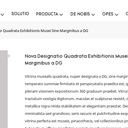
SOLUTIO
PRODUCTA
DE NOBIS
OPES
o Quadrata Exhibitionis Musei Sine Marginibus a DG
Nova Designatio Quadrata Exhibitionis Musei
Marginibus a DG
Vitrina musealis quadrata, nuper designata a DG, sine margin
temperato summae firmitatis et perspicuitatis praedita est, 
plenam visionem expositionum 360 graduum praebet. Vitru
tractatum vestigia digitorum, maculas et scalpturas resistit,
metallica nigra nitida stabilitatem et elegantiam praestat. D
minimalista sed grandioso, seris securis et pulchritudine exqu
vitrina perfecta est museis, pinacothecis, vel collectionibus pr