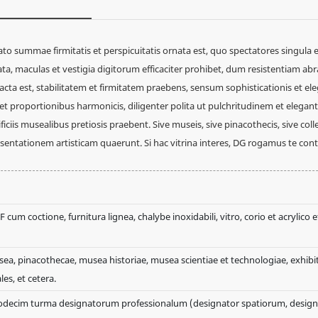
to summae firmitatis et perspicuitatis ornata est, quo spectatores singula e
tata, maculas et vestigia digitorum efficaciter prohibet, dum resistentiam abr
facta est, stabilitatem et firmitatem praebens, sensum sophisticationis et el
s et proportionibus harmonicis, diligenter polita ut pulchritudinem et elegan
ficiis musealibus pretiosis praebent. Sive museis, sive pinacothecis, sive col
t presentationem artisticam quaerunt. Si hac vitrina interes, DG rogamus te co
 cum coctione, furnitura lignea, chalybe inoxidabili, vitro, corio et acrylico e
ea, pinacothecae, musea historiae, musea scientiae et technologiae, exhibi
les, et cetera.
decim turma designatorum professionalum (designator spatiorum, design