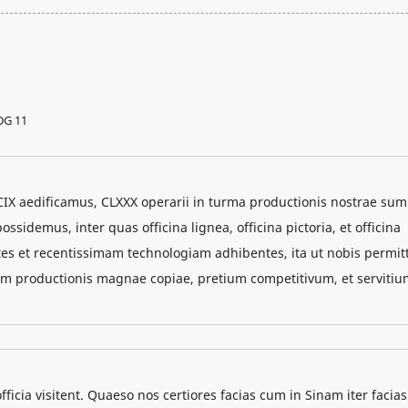
CIX aedificamus, CLXXX operarii in turma productionis nostrae sum
idemus, inter quas officina lignea, officina pictoria, et officina
s et recentissimam technologiam adhibentes, ita ut nobis permitt
tem productionis magnae copiae, pretium competitivum, et serviti
officia visitent. Quaeso nos certiores facias cum in Sinam iter facias