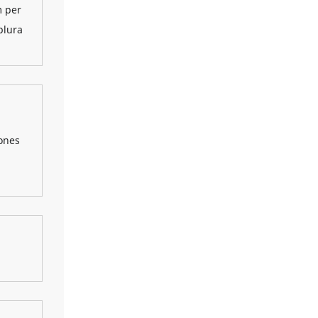
m per
plura
ones