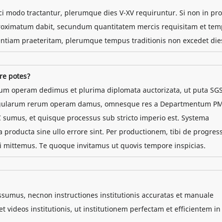
ci modo tractantur, plerumque dies V-XV requiruntur. Si non in p
approximatum dabit, secundum quantitatem mercis requisitam et te
ntiam praeteritam, plerumque tempus traditionis non excedet die
re potes?
rum operam dedimus et plurima diplomata auctorizata, ut puta SGS
 singularum rerum operam damus, omnesque res a Departmentum P
 sumus, et quisque processus sub stricto imperio est. Systema
 producta sine ullo errore sint. Per productionem, tibi de progres
i mittemus. Te quoque invitamus ut quovis tempore inspicias.
ossumus, necnon instructiones institutionis accuratas et manuale
et videos institutionis, ut institutionem perfectam et efficientem in