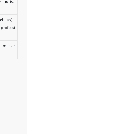
s mollis,
professionalis. 5.
Installatio in situ,
simplex et efficax.
aebitus);
 professi
ium - Sar