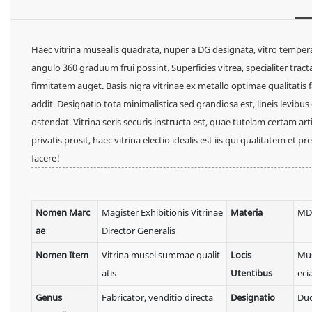
Haec vitrina musealis quadrata, nuper a DG designata, vitro tempera
angulo 360 graduum frui possint. Superficies vitrea, specialiter trac
firmitatem auget. Basis nigra vitrinae ex metallo optimae qualitatis 
addit. Designatio tota minimalistica sed grandiosa est, lineis levibu
ostendat. Vitrina seris securis instructa est, quae tutelam certam arti
privatis prosit, haec vitrina electio idealis est iis qui qualitatem e
facere!
Nomen Marc
Magister Exhibitionis Vitrinae
Materia
MDF
ae
Director Generalis
Nomen Item
Vitrina musei summae qualit
Locis
Mus
atis
Utentibus
ecia
Genus
Fabricator, venditio directa
Designatio
Duo