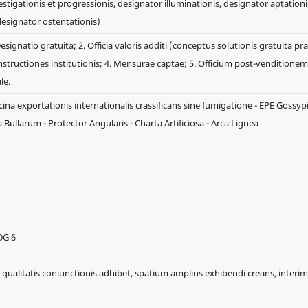
estigationis et progressionis, designator illuminationis, designator aptationi
designator ostentationis)
Designatio gratuita; 2. Officia valoris additi (conceptus solutionis gratuita pr
Instructiones institutionis; 4. Mensurae captae; 5. Officium post-venditionem
le.
cina exportationis internationalis crassificans sine fumigatione - EPE Gossyp
a Bullarum - Protector Angularis - Charta Artificiosa - Arca Lignea
 qualitatis coniunctionis adhibet, spatium amplius exhibendi creans, interim