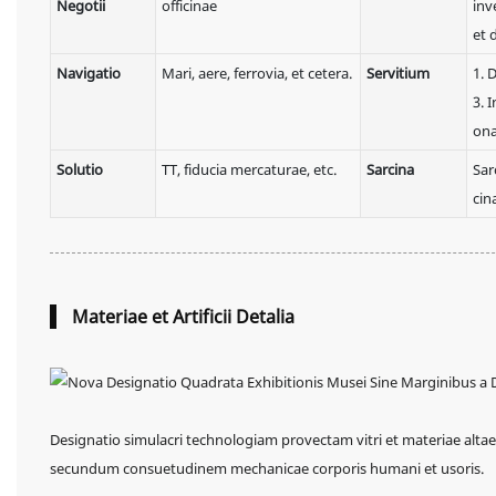
Negotii
officinae
inv
et 
Navigatio
Mari, aere, ferrovia, et cetera.
Servitium
1. 
3. 
ona
Solutio
TT, fiducia mercaturae, etc.
Sarcina
Sar
cin
Materiae et Artificii Detalia
Designatio simulacri technologiam provectam vitri et materiae altae
secundum consuetudinem mechanicae corporis humani et usoris.