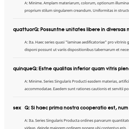
A: Minime. Amplam materiarum, colorum, optionum illuminat
proprium stilum singularem creandum. Uniformitas in structura
quattuor
Q: Possuntne unitates libere in diversas
A: Ita. Haec series quasi "laminae aedificatoriae" pro vitrinis 
disponi possunt ut variis dispositionibus tabernarum et necess
quinque
Q: Estne qualitas inferior quam vitris pl
A: Minime. Series Singularis Producti easdem materias, artifi
accommodatae. Eaedem sunt rationes cautionis et servitii pos
sex
Q: Si haec prima nostra cooperatio est, n
A: Ita. Series Singularis Producta ordines parvarum quantita
videas, deinde maiorem ordinem ponere ubi contentus eris.