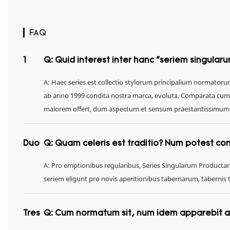
▎FAQ
1
Q: Quid interest inter hanc "seriem singularu
A: Haec series est collectio stylorum principalium normatoru
ab anno 1999 condita nostra marca, evoluta. Comparata cum vi
maiorem offert, dum aspectum et sensum praestantissimum 
Duo
Q: Quam celeris est traditio? Num potest co
A: Pro emptionibus regularibus, Series Singularum Productaru
seriem eligunt pro novis aperitionibus tabernarum, tabernis
Tres
Q: Cum normatum sit, num idem apparebit a