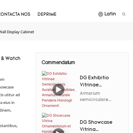
Latin
CONTACTA NOS
DEPRIME
all Display Cabinet
y & Watch
Commendatum
DG Exhibitio
rum
Vitrinae
Showcase
Semicircularis
Armarium
tis utitur ad
Auratae
semicirculare
a eius in
suspensum pro
Splendidae,
udinem,
ornamentis et
Armarium Murale
horologiis a DG
Pendens
DG Showcase
fabricatum, forma
stantibus,
Horologii
Vitrina
spatium