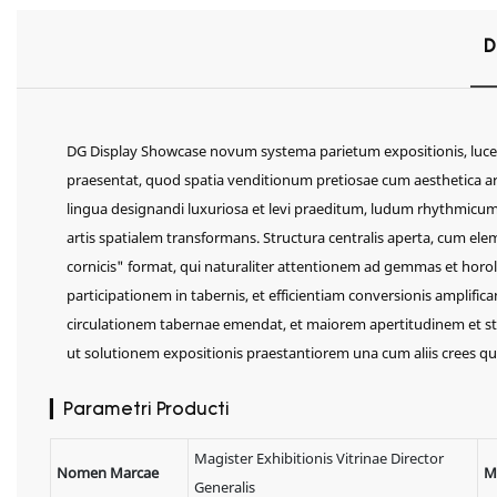
D
DG Display Showcase novum systema parietum expositionis, luce 
praesentat, quod spatia venditionum pretiosae cum aesthetica arti
lingua designandi luxuriosa et levi praeditum, ludum rhythmicum 
artis spatialem transformans. Structura centralis aperta, cum elem
cornicis" format, qui naturaliter attentionem ad gemmas et horo
participationem in tabernis, et efficientiam conversionis amplific
circulationem tabernae emendat, et maiorem apertitudinem et st
ut solutionem expositionis praestantiorem una cum aliis crees q
▎Parametri Producti
Magister Exhibitionis Vitrinae Director
Nomen Marcae
M
Generalis