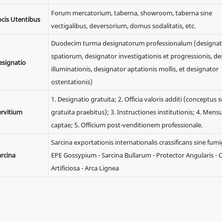
Forum mercatorium, taberna, showroom, taberna sine
ocis Utentibus
vectigalibus, deversorium, domus sodalitatis, etc.
Duodecim turma designatorum professionalum (designat
spatiorum, designator investigationis et progressionis, d
esignatio
illuminationis, designator aptationis mollis, et designator
ostentationis)
1. Designatio gratuita; 2. Officia valoris additi (conceptus s
ervitium
gratuita praebitus); 3. Instructiones institutionis; 4. Mens
captae; 5. Officium post-venditionem professionale.
Sarcina exportationis internationalis crassificans sine fumi
arcina
EPE Gossypium - Sarcina Bullarum - Protector Angularis - 
Artificiosa - Arca Lignea