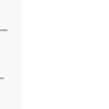
solutionibus nostris
pro expositione
discas.
ionem
us,