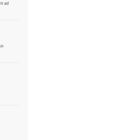
nt ad
us