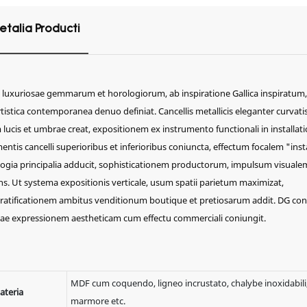
etalia Producti
luxuriosae gemmarum et horologiorum, ab inspiratione Gallica inspiratum,
stica contemporanea denuo definiat. Cancellis metallicis eleganter curvatis
lucis et umbrae creat, expositionem ex instrumento functionali in installa
entis cancelli superioribus et inferioribus coniuncta, effectum focalem "inst
logia principalia adducit, sophisticationem productorum, impulsum visuale
ans. Ut systema expositionis verticale, usum spatii parietum maximizat,
ratificationem ambitus venditionum boutique et pretiosarum addit. DG con
uae expressionem aestheticam cum effectu commerciali coniungit.
MDF cum coquendo, ligneo incrustato, chalybe inoxidabili,
ateria
marmore etc.