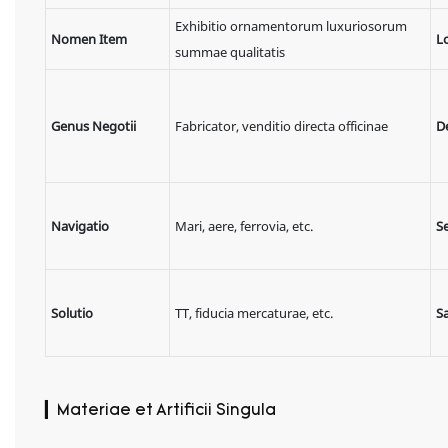
Exhibitio ornamentorum luxuriosorum
Nomen Item
L
summae qualitatis
Genus Negotii
Fabricator, venditio directa officinae
D
Navigatio
Mari, aere, ferrovia, etc.
S
Solutio
TT, fiducia mercaturae, etc.
S
▎Materiae et Artificii Singula