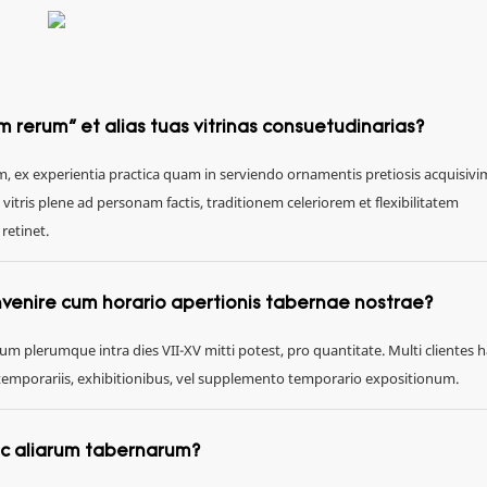
m rerum" et alias tuas vitrinas consuetudinarias?
m, ex experientia practica quam in serviendo ornamentis pretiosis acquisiv
tris plene ad personam factis, traditionem celeriorem et flexibilitatem
retinet.
nvenire cum horario apertionis tabernae nostrae?
m plerumque intra dies VII-XV mitti potest, pro quantitate. Multi clientes 
 temporariis, exhibitionibus, vel supplemento temporario expositionum.
c aliarum tabernarum?