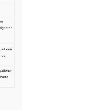
expositione
designum classicum
et modernum
miscent, cum
or
involucro holoserico
esignator
rubro coniunctae, ut
contrastum fortem
creent, agnitionem
notae et
olutionis
attractionem
urae
emptionis
augentes. Margines
aurei coloris
gatione -
Champagne et
aenei antiqui
Charta
subtiliter integrati
sunt, sensum
refinatum luxuriae
subtilis exhibentes.
DG hodie contacta
ut plura de