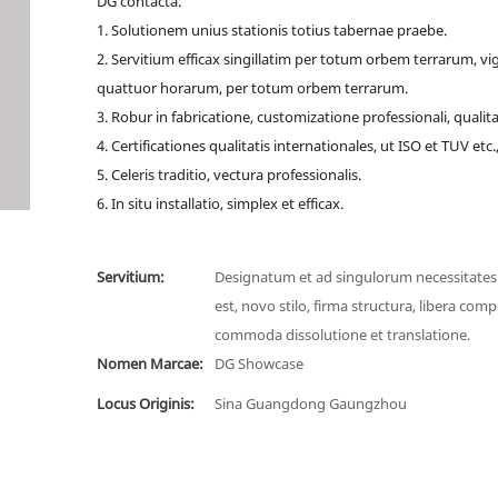
DG contacta.
1. Solutionem unius stationis totius tabernae praebe.
2. Servitium efficax singillatim per totum orbem terrarum, vig
quattuor horarum, per totum orbem terrarum.
3. Robur in fabricatione, customizatione professionali, qualita
4. Certificationes qualitatis internationales, ut ISO et TUV etc.
5. Celeris traditio, vectura professionalis.
6. In situ installatio, simplex et efficax.
Servitium:
Designatum et ad singulorum necessitate
est, novo stilo, firma structura, libera comp
commoda dissolutione et translatione.
Nomen Marcae:
DG Showcase
Locus Originis:
Sina Guangdong Gaungzhou