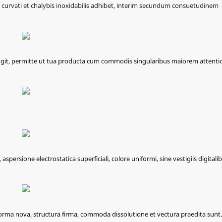
 curvati et chalybis inoxidabilis adhibet, interim secundum consuetudinem
it, permitte ut tua producta cum commodis singularibus maiorem attent
persione electrostatica superficiali, colore uniformi, sine vestigiis digitalib
 forma nova, structura firma, commoda dissolutione et vectura praedita sunt.