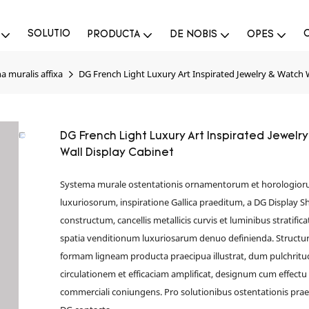
SOLUTIO
PRODUCTA
DE NOBIS
OPES
na muralis affixa
DG French Light Luxury Art Inspirated Jewelry & Watch W
DG French Light Luxury Art Inspirated Jewelr
Wall Display Cabinet
Systema murale ostentationis ornamentorum et horologio
luxuriosorum, inspiratione Gallica praeditum, a DG Display 
constructum, cancellis metallicis curvis et luminibus stratifica
spatia venditionum luxuriosarum denuo definienda. Structur
formam ligneam producta praecipua illustrat, dum pulchrit
circulationem et efficaciam amplificat, designum cum effectu
commerciali coniungens. Pro solutionibus ostentationis prae