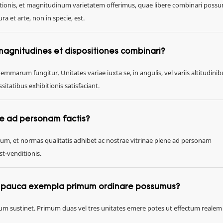
ionis, et magnitudinum varietatem offerimus, quae libere combinari possu
 et arte, non in specie, est.
 magnitudines et dispositiones combinari?
gemmarum fungitur. Unitates variae iuxta se, in angulis, vel variis altitudinib
itatibus exhibitionis satisfaciant.
ene ad personam factis?
cium, et normas qualitatis adhibet ac nostrae vitrinae plene ad personam
t-venditionis.
um pauca exempla primum ordinare possumus?
tum sustinet. Primum duas vel tres unitates emere potes ut effectum realem