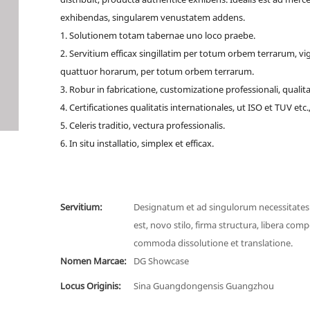
exhibendas, singularem venustatem addens.
1. Solutionem totam tabernae uno loco praebe.
2. Servitium efficax singillatim per totum orbem terrarum, vig
quattuor horarum, per totum orbem terrarum.
3. Robur in fabricatione, customizatione professionali, qualita
4. Certificationes qualitatis internationales, ut ISO et TUV etc.
5. Celeris traditio, vectura professionalis.
6. In situ installatio, simplex et efficax.
Servitium:
Designatum et ad singulorum necessitate
est, novo stilo, firma structura, libera comp
commoda dissolutione et translatione.
Nomen Marcae:
DG Showcase
Locus Originis:
Sina Guangdongensis Guangzhou