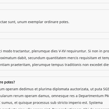
actae sunt, unum exemplar ordinare potes.
ci modo tractantur, plerumque dies V-XV requiruntur. Si non in p
approximatum dabit, secundum quantitatem mercis requisitam et te
ntiam praeteritam, plerumque tempus traditionis non excedet die
re potes?
rum operam dedimus et plurima diplomata auctorizata, ut puta SGS
 singularum rerum operam damus, omnesque res a Departmentum P
 sumus, et quisque processus sub stricto imperio est. Systema