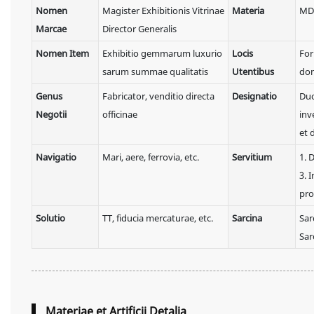
Nomen
Magister Exhibitionis Vitrinae
Materia
MDF
Marcae
Director Generalis
Nomen Item
Exhibitio gemmarum luxurio
Locis
For
sarum summae qualitatis
Utentibus
dom
Genus
Fabricator, venditio directa
Designatio
Duo
Negotii
officinae
inv
et 
Navigatio
Mari, aere, ferrovia, etc.
Servitium
1. 
3. 
pro
Solutio
TT, fiducia mercaturae, etc.
Sarcina
Sar
Sar
Materiae et Artificii Detalia