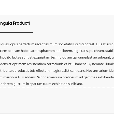
ingula Producti
quasi opus perfectum recentissimum societatis DG dici potest. Eius stilus 
iem aeneam habet, atmosphaeram nobiliorem, dignitatis, pulchram, stabi
ili polito factae sunt et exquisitam technologiam galvanoplastiae subeunt, u
dens et optimam resistentiam corrosionis et ictui habens. Systemate illumi
stribuitur, productis tuis effectum magis realisticam dans. Hoc armarium ide
um mercibus tuis addens. Si hoc armarium pretiosum ad gemmas exhibendas
antiorem gustum in spatium tuum exhibitionis iniiciant.