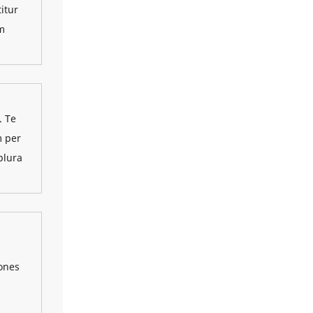
itur
um
. Te
m per
plura
ones