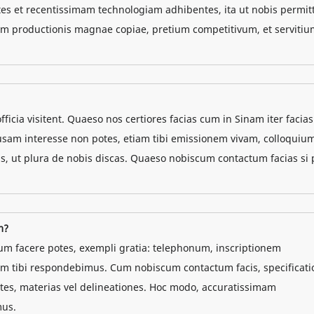
s et recentissimam technologiam adhibentes, ita ut nobis permitt
tem productionis magnae copiae, pretium competitivum, et serviti
officia visitent. Quaeso nos certiores facias cum in Sinam iter facias
usam interesse non potes, etiam tibi emissionem vivam, colloquiu
s, ut plura de nobis discas. Quaeso nobiscum contactum facias si 
m?
tum facere potes, exempli gratia: telephonum, inscriptionem
em tibi respondebimus. Cum nobiscum contactum facis, specificati
tes, materias vel delineationes. Hoc modo, accuratissimam
mus.