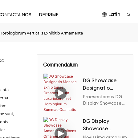
Latin
CONTACTA NOS
DEPRIME
orologiorum Verticalis Exhibitio Armamenta
sa
Commendatum
o
DG Showcase
Designatio
menta
Mensae
terna
Praesentamus DG
Exhibitoriae
Display Showcase
tiam
suggestum
Ornamentorum
tae sunt,
horologiorum
Luxuriosorum et
ionis
DG Display
gemmarum
Horologiorum
Showcase
ter
summae qualitatis,
Summae
designo nitido et
Armarium
es pretiosas
Novissima armarium