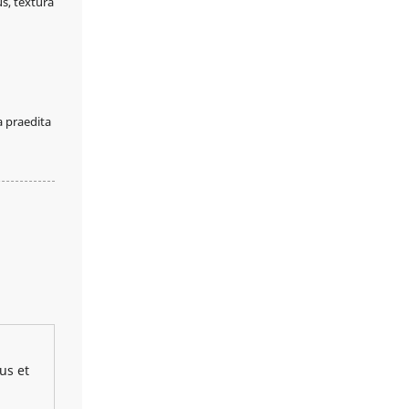
us, textura
a praedita
us et