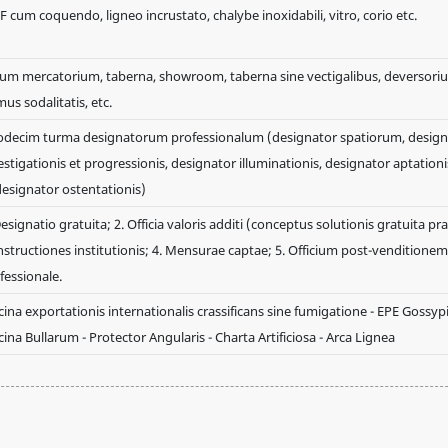
 cum coquendo, ligneo incrustato, chalybe inoxidabili, vitro, corio etc.
um mercatorium, taberna, showroom, taberna sine vectigalibus, deversori
us sodalitatis, etc.
decim turma designatorum professionalum (designator spatiorum, design
estigationis et progressionis, designator illuminationis, designator aptationi
designator ostentationis)
Designatio gratuita; 2. Officia valoris additi (conceptus solutionis gratuita pr
Instructiones institutionis; 4. Mensurae captae; 5. Officium post-venditionem
fessionale.
cina exportationis internationalis crassificans sine fumigatione - EPE Gossyp
cina Bullarum - Protector Angularis - Charta Artificiosa - Arca Lignea