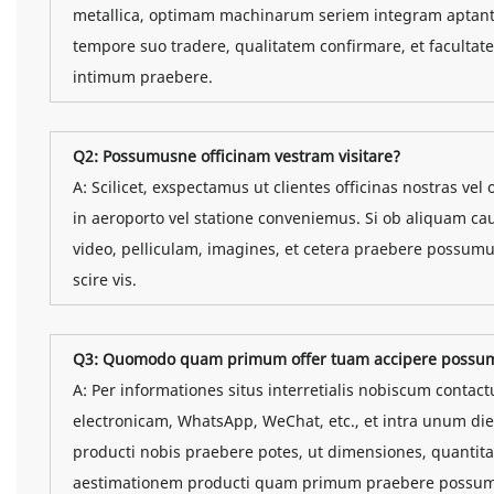
metallica, optimam machinarum seriem integram aptante
tempore suo tradere, qualitatem confirmare, et faculta
intimum praebere.
Q2: Possumusne officinam vestram visitare?
A: Scilicet, exspectamus ut clientes officinas nostras vel 
in aeroporto vel statione conveniemus. Si ob aliquam ca
video, pelliculam, imagines, et cetera praebere possumu
scire vis.
Q3: Quomodo quam primum offer tuam accipere possu
A: Per informationes situs interretialis nobiscum contac
electronicam, WhatsApp, WeChat, etc., et intra unum di
producti nobis praebere potes, ut dimensiones, quantita
aestimationem producti quam primum praebere possu