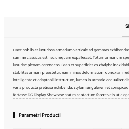
S
Haec nobilis et luxuriosa armarium verticale ad gemmas exhibendas 
summe classicus est nec umquam expallescet. Totum armarium spec
luxuriae plenam ostendens. Basis et superficies ex chalybe inoxidab
stabilitas armarii praestetur, eam minus deformationi obnoxiam red
intelligente et adaptabili instructum, lumen in armario aequaliter di
varia producta pretiosa exhibenda, stylum singularem et conspicu
fortasse DG Display Showcase statim contactum facere velis ut eleg
Parametri Producti