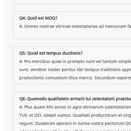
Q4: Quid est MOQ?
A: Omnes nostrae vitrinae ostentatoriae ad mensuram f
Q5: Quod est tempus ductionis?
A: Pro mercibus quae in promptu sunt vel tantum simpli
sunt, venditor noster peritus tibi tempus traditionis 
productionis consuetum illius mercis. Secundum experie
Q6: Quomodo qualitatem armarii tui ostentatorii praesta
A: Plus quam XXV annos in agro vitrinarum ostentatoria
TUV, et ISO, adepti sumus. Qualitati productorum et
regunt. Duodecim operarii in turma nostra peritorum QC