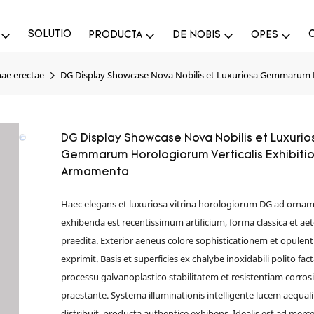
SOLUTIO
PRODUCTA
DE NOBIS
OPES
nae erectae
DG Display Showcase Nova Nobilis et Luxuriosa Gemmarum H
DG Display Showcase Nova Nobilis et Luxurio
Gemmarum Horologiorum Verticalis Exhibiti
Armamenta
Haec elegans et luxuriosa vitrina horologiorum DG ad orna
exhibenda est recentissimum artificium, forma classica et ae
praedita. Exterior aeneus colore sophisticationem et opulen
exprimit. Basis et superficies ex chalybe inoxidabili polito fac
processu galvanoplastico stabilitatem et resistentiam corros
praestante. Systema illuminationis intelligente lucem aequali
distribuit, producta authentice exhibens. Idealis est ad merc