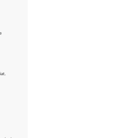
e
at.