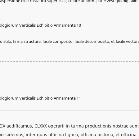
ersione electrostatica superficiali, colore uniformi, sine vestigiis digitalib
stilo, firma structura, facile composito, facile decomposito, et facile vectur
CIX aedificamus, CLXXX operarii in turma productionis nostrae sum
idemus, inter quas officina lignea, officina pictoria, et officina