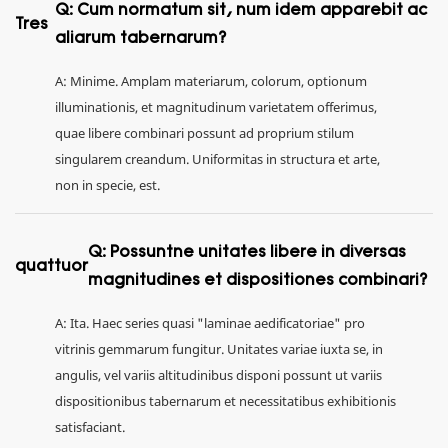
Q: Cum normatum sit, num idem apparebit ac
Tres
aliarum tabernarum?
A: Minime. Amplam materiarum, colorum, optionum
illuminationis, et magnitudinum varietatem offerimus,
quae libere combinari possunt ad proprium stilum
singularem creandum. Uniformitas in structura et arte,
non in specie, est.
Q: Possuntne unitates libere in diversas
quattuor
magnitudines et dispositiones combinari?
A: Ita. Haec series quasi "laminae aedificatoriae" pro
vitrinis gemmarum fungitur. Unitates variae iuxta se, in
angulis, vel variis altitudinibus disponi possunt ut variis
dispositionibus tabernarum et necessitatibus exhibitionis
satisfaciant.