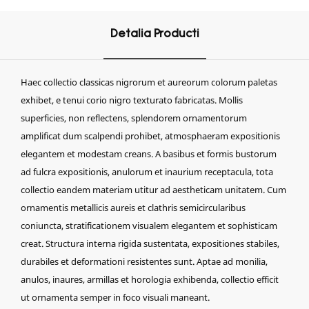
Detalia Producti
Haec collectio classicas nigrorum et aureorum colorum paletas
exhibet, e tenui corio nigro texturato fabricatas. Mollis
superficies, non reflectens, splendorem ornamentorum
amplificat dum scalpendi prohibet, atmosphaeram expositionis
elegantem et modestam creans. A basibus et formis bustorum
ad fulcra expositionis, anulorum et inaurium receptacula, tota
collectio eandem materiam utitur ad aestheticam unitatem. Cum
ornamentis metallicis aureis et clathris semicircularibus
coniuncta, stratificationem visualem elegantem et sophisticam
creat. Structura interna rigida sustentata, expositiones stabiles,
durabiles et deformationi resistentes sunt. Aptae ad monilia,
anulos, inaures, armillas et horologia exhibenda, collectio efficit
ut ornamenta semper in foco visuali maneant.