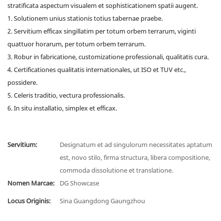
stratificata aspectum visualem et sophisticationem spatii augent.
1. Solutionem unius stationis totius tabernae praebe.
2. Servitium efficax singillatim per totum orbem terrarum, viginti
quattuor horarum, per totum orbem terrarum.
3. Robur in fabricatione, customizatione professionali, qualitatis cura.
4. Certificationes qualitatis internationales, ut ISO et TUV etc.,
possidere.
5. Celeris traditio, vectura professionalis.
6. In situ installatio, simplex et efficax.
Servitium:
Designatum et ad singulorum necessitates aptatum
est, novo stilo, firma structura, libera compositione,
commoda dissolutione et translatione.
Nomen Marcae:
DG Showcase
Locus Originis:
Sina Guangdong Gaungzhou