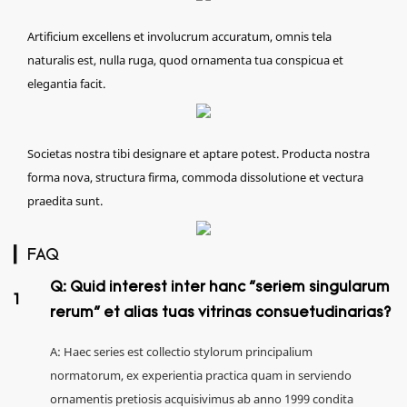
Artificium excellens et involucrum accuratum, omnis tela
naturalis est, nulla ruga, quod ornamenta tua conspicua et
elegantia facit.
Societas nostra tibi designare et aptare potest. Producta nostra
forma nova, structura firma, commoda dissolutione et vectura
praedita sunt.
▎FAQ
Q: Quid interest inter hanc "seriem singularum
1
rerum" et alias tuas vitrinas consuetudinarias?
A: Haec series est collectio stylorum principalium
normatorum, ex experientia practica quam in serviendo
ornamentis pretiosis acquisivimus ab anno 1999 condita