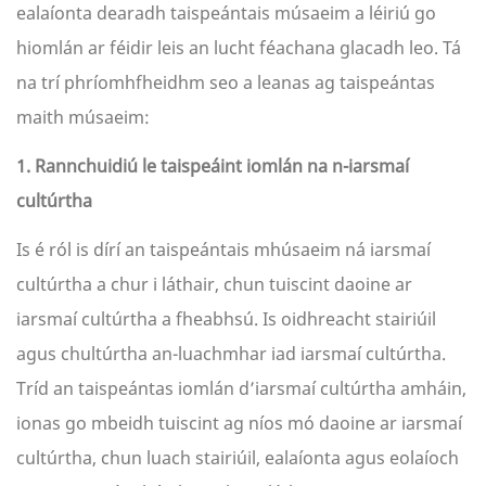
ealaíonta dearadh taispeántais músaeim a léiriú go
hiomlán ar féidir leis an lucht féachana glacadh leo. Tá
na trí phríomhfheidhm seo a leanas ag taispeántas
maith músaeim:
1. Rannchuidiú le taispeáint iomlán na n-iarsmaí
cultúrtha
Is é ról is dírí an taispeántais mhúsaeim ná iarsmaí
cultúrtha a chur i láthair, chun tuiscint daoine ar
iarsmaí cultúrtha a fheabhsú. Is oidhreacht stairiúil
agus chultúrtha an-luachmhar iad iarsmaí cultúrtha.
Tríd an taispeántas iomlán d’iarsmaí cultúrtha amháin,
ionas go mbeidh tuiscint ag níos mó daoine ar iarsmaí
cultúrtha, chun luach stairiúil, ealaíonta agus eolaíoch