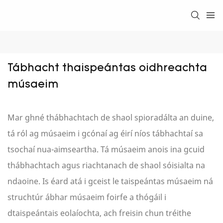
Tábhacht thaispeántas oidhreachta 
músaeim
Mar ghné thábhachtach de shaol spioradálta an duine,
tá ról ag músaeim i gcónaí ag éirí níos tábhachtaí sa
tsochaí nua-aimseartha. Tá músaeim anois ina gcuid
thábhachtach agus riachtanach de shaol sóisialta na
ndaoine. Is éard atá i gceist le taispeántas músaeim ná
struchtúr ábhar músaeim foirfe a thógáil i
dtaispeántais eolaíochta, ach freisin chun tréithe