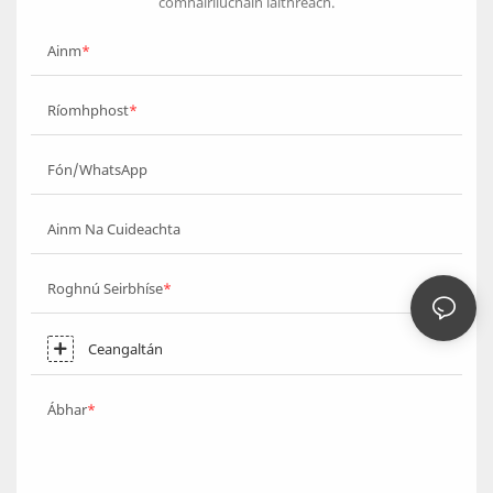
comhairliúcháin láithreach.
Ainm
Ríomhphost
Fón/WhatsApp
Ainm Na Cuideachta
Roghnú Seirbhíse
Ceangaltán
Ábhar