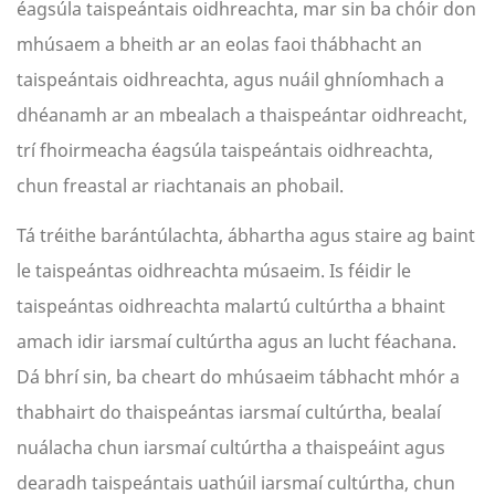
éagsúla taispeántais oidhreachta, mar sin ba chóir don
mhúsaem a bheith ar an eolas faoi thábhacht an
taispeántais oidhreachta, agus nuáil ghníomhach a
dhéanamh ar an mbealach a thaispeántar oidhreacht,
trí fhoirmeacha éagsúla taispeántais oidhreachta,
chun freastal ar riachtanais an phobail.
Tá tréithe barántúlachta, ábhartha agus staire ag baint
le taispeántas oidhreachta músaeim. Is féidir le
taispeántas oidhreachta malartú cultúrtha a bhaint
amach idir iarsmaí cultúrtha agus an lucht féachana.
Dá bhrí sin, ba cheart do mhúsaeim tábhacht mhór a
thabhairt do thaispeántas iarsmaí cultúrtha, bealaí
nuálacha chun iarsmaí cultúrtha a thaispeáint agus
dearadh taispeántais uathúil iarsmaí cultúrtha, chun