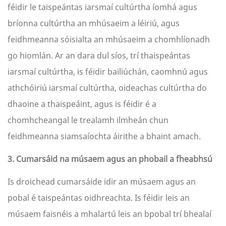
féidir le taispeántas iarsmaí cultúrtha íomhá agus
bríonna cultúrtha an mhúsaeim a léiriú, agus
feidhmeanna sóisialta an mhúsaeim a chomhlíonadh
go hiomlán. Ar an dara dul síos, trí thaispeántas
iarsmaí cultúrtha, is féidir bailiúchán, caomhnú agus
athchóiriú iarsmaí cultúrtha, oideachas cultúrtha do
dhaoine a thaispeáint, agus is féidir é a
chomhcheangal le trealamh ilmheán chun
feidhmeanna siamsaíochta áirithe a bhaint amach.
3. Cumarsáid na músaem agus an phobail a fheabhsú
Is droichead cumarsáide idir an músaem agus an
pobal é taispeántas oidhreachta. Is féidir leis an
músaem faisnéis a mhalartú leis an bpobal trí bhealaí