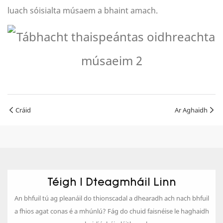
luach sóisialta músaem a bhaint amach.
Cráid
Ar Aghaidh
Téigh I Dteagmháil Linn
An bhfuil tú ag pleanáil do thionscadal a dhearadh ach nach bhfuil
a fhios agat conas é a mhúnlú? Fág do chuid faisnéise le haghaidh