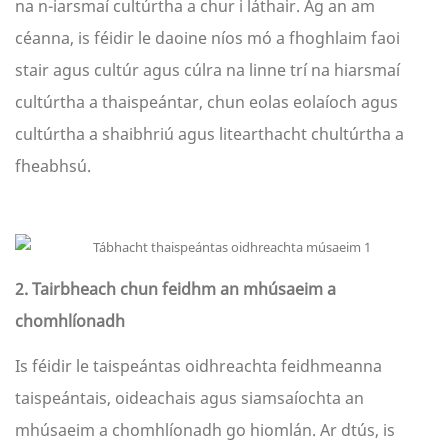
na n-iarsmaí cultúrtha a chur i láthair. Ag an am
céanna, is féidir le daoine níos mó a fhoghlaim faoi
stair agus cultúr agus cúlra na linne trí na hiarsmaí
cultúrtha a thaispeántar, chun eolas eolaíoch agus
cultúrtha a shaibhriú agus litearthacht chultúrtha a
fheabhsú.
2. Tairbheach chun feidhm an mhúsaeim a
chomhlíonadh
Is féidir le taispeántas oidhreachta feidhmeanna
taispeántais, oideachais agus siamsaíochta an
mhúsaeim a chomhlíonadh go hiomlán. Ar dtús, is