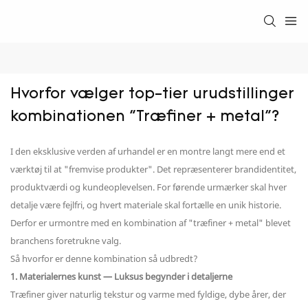
Hvorfor vælger top-tier urudstillinger 
kombinationen "Træfiner + metal"?
I den eksklusive verden af ​​urhandel er en montre langt mere end et
værktøj til at "fremvise produkter". Det repræsenterer brandidentitet,
produktværdi og kundeoplevelsen. For førende urmærker skal hver
detalje være fejlfri, og hvert materiale skal fortælle en unik historie.
Derfor er urmontre med en kombination af "træfiner + metal" blevet
branchens foretrukne valg.
Så hvorfor er denne kombination så udbredt?
1. Materialernes kunst — Luksus begynder i detaljerne
Træfiner giver naturlig tekstur og varme med fyldige, dybe årer, der