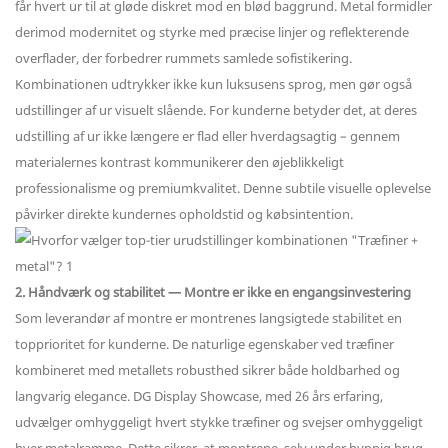
får hvert ur til at gløde diskret mod en blød baggrund. Metal formidler
derimod modernitet og styrke med præcise linjer og reflekterende
overflader, der forbedrer rummets samlede sofistikering.
Kombinationen udtrykker ikke kun luksusens sprog, men gør også
udstillinger af ur visuelt slående. For kunderne betyder det, at deres
udstilling af ur ikke længere er flad eller hverdagsagtig – gennem
materialernes kontrast kommunikerer den øjeblikkeligt
professionalisme og premiumkvalitet. Denne subtile visuelle oplevelse
påvirker direkte kundernes opholdstid og købsintention.
2. Håndværk og stabilitet — Montre er ikke en engangsinvestering
Som leverandør af montre er montrenes langsigtede stabilitet en
topprioritet for kunderne. De naturlige egenskaber ved træfiner
kombineret med metallets robusthed sikrer både holdbarhed og
langvarig elegance. DG Display Showcase, med 26 års erfaring,
udvælger omhyggeligt hvert stykke træfiner og svejser omhyggeligt