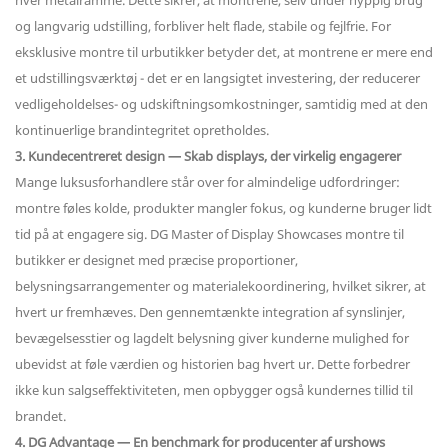
hver metalramme. Dette sikrer, at montrene, selv under hyppig brug
og langvarig udstilling, forbliver helt flade, stabile og fejlfrie. For
eksklusive montre til urbutikker betyder det, at montrene er mere end
et udstillingsværktøj - det er en langsigtet investering, der reducerer
vedligeholdelses- og udskiftningsomkostninger, samtidig med at den
kontinuerlige brandintegritet opretholdes.
3. Kundecentreret design — Skab displays, der virkelig engagerer
Mange luksusforhandlere står over for almindelige udfordringer:
montre føles kolde, produkter mangler fokus, og kunderne bruger lidt
tid på at engagere sig. DG Master of Display Showcases montre til
butikker er designet med præcise proportioner,
belysningsarrangementer og materialekoordinering, hvilket sikrer, at
hvert ur fremhæves. Den gennemtænkte integration af synslinjer,
bevægelsesstier og lagdelt belysning giver kunderne mulighed for
ubevidst at føle værdien og historien bag hvert ur. Dette forbedrer
ikke kun salgseffektiviteten, men opbygger også kundernes tillid til
brandet.
4. DG Advantage — En benchmark for producenter af urshows