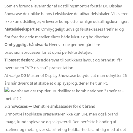
Som en førende leverandør af udstillingsmontre forstår DG Display
Showcase de unikke behov i eksklusive detailhandelslokaler. Vi leverer
ikke kun udstillinger; vi leverer komplette rumlige udstillingsløsninger.
Materialeekspertise:
Omhyggeligt udvalgt førsteklasses træfiner og
fint forarbejdede metaller sikrer både luksus og holdbarhed.
Omhyggeligt håndværk:
Hver vitrine gennemgår flere
præcisionsprocesser for at opnå perfekte detaljer.
Tilpasset design:
Skræddersyet til butikkens layout og brandstil får
hvert ur en "VIP-niveau"-præsentation.
At vælge DG Master of Display Showcase betyder, at man udnytter 26
års håndværk til at skabe et displaysprog, der er helt unikt.
5. Showcases — Den stille ambassadør for dit brand
Urmontre i topklasse præsenterer ikke kun ure, men også brand
image, kundeoplevelse og salgsværdi. Den perfekte blanding af
træfiner og metal giver stabilitet og holdbarhed, samtidig med at det