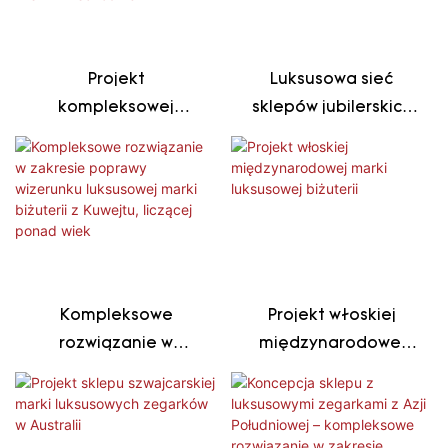
rozwiązanie
umówieniu się na
wizytę, na Bliskim
Wschodzie
Projekt
Luksusowa sieć
kompleksowej
sklepów jubilerskich
dostawy biżuterii z
w Europie
naturalnych pereł z
Zachodniej –
Bahrajnu
kompleksowe
rozwiązanie
Kompleksowe
Projekt włoskiej
rozwiązanie w
międzynarodowej
zakresie poprawy
marki luksusowej
wizerunku luksusowej
biżuterii
marki biżuterii z