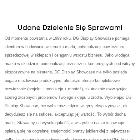
Udane Dzielenie Się Sprawami
Od momentu powstania w 1999 roku, DG Display Showcase pomaga
klientom w budowaniu wizerunku marki, optymalizacji powierzchni
sprzedażowej w sklepach i osiąganiu wzrostu biznesu. Jako wiodąca
marka w dziedzinie personalizacji przestrzeni komercyjnych pod witryny
ekspozycyjne na biżuterię, DG Display Showcase nie tylko posiada
bogate możliwości produkcyjne, ale także oferuje kompleksowe
rozwiązanie (projekt + produkcja + montaż), skutecznie rozwiązując
szereg złożonych problemów Twojego sklepu u źródła. Wybierając DG
Display Showcase, nie wybierasz jedynie witryny ekspozycyjnej, ale
decydujesz się na sukces, akceptując jej wartość. To wybór ducha
marki. Stawiamy na wysoką jakość, a wszystkie nasze innowacje
opierają się na dogłębnej znajomości branży jubilerskiej z najwyższej
półki. Liczne międzynarodowe marki doświadczyły rozwoju DG Display