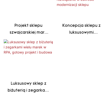
Kuwejtu, liczącej
ponad wiek
Projekt sklepu
Koncepcja sklepu z
szwajcarskiej marki
luksusowymi
luksusowych
zegarkami z Azji
zegarków w Australii
Południowej –
kompleksowe
rozwiązanie w
zakresie
modernizacji sklepu
Luksusowy sklep z
biżuterią i zegarkami
wielu marek w RPA,
gotowy projekt i