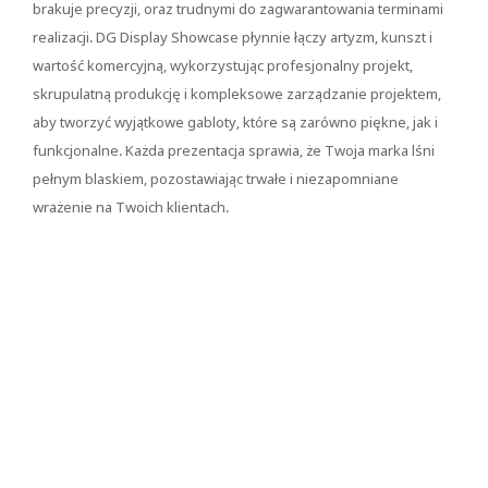
brakuje precyzji, oraz trudnymi do zagwarantowania terminami
realizacji. DG Display Showcase płynnie łączy artyzm, kunszt i
wartość komercyjną, wykorzystując profesjonalny projekt,
skrupulatną produkcję i kompleksowe zarządzanie projektem,
aby tworzyć wyjątkowe gabloty, które są zarówno piękne, jak i
funkcjonalne. Każda prezentacja sprawia, że ​​Twoja marka lśni
pełnym blaskiem, pozostawiając trwałe i niezapomniane
wrażenie na Twoich klientach.