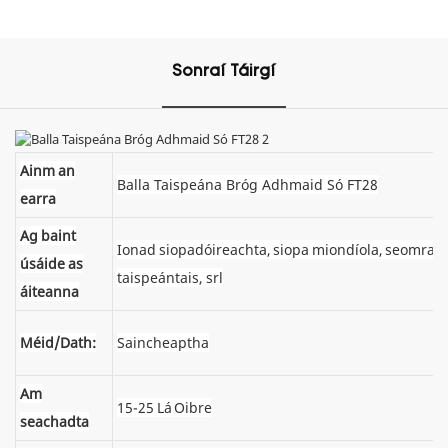
Sonraí Táirgí
Ainm an
Balla Taispeána Bróg Adhmaid Só FT28
earra
Ag baint
Ionad siopadóireachta, siopa miondíola, seomra
úsáide as
taispeántais, srl
áiteanna
Méid/Dath:
Saincheaptha
Am
15-25 Lá Oibre
seachadta