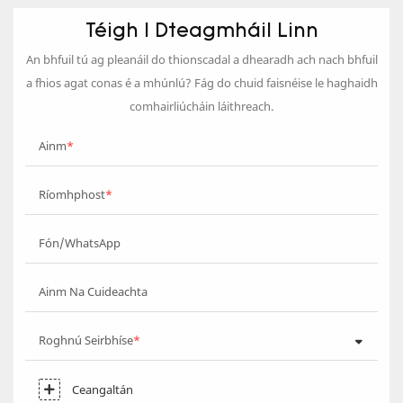
Téigh I Dteagmháil Linn
An bhfuil tú ag pleanáil do thionscadal a dhearadh ach nach bhfuil
a fhios agat conas é a mhúnlú? Fág do chuid faisnéise le haghaidh
comhairliúcháin láithreach.
Ainm
Ríomhphost
Fón/WhatsApp
Ainm Na Cuideachta
Roghnú Seirbhíse
Ceangaltán