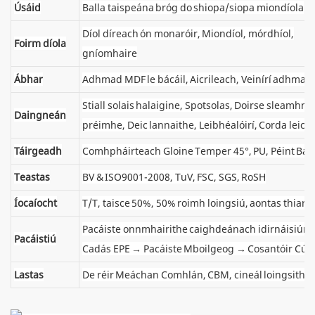
Úsáid
Balla taispeána bróg do shiopa/siopa miondíola
Díol díreach ón monaróir, Miondíol, mórdhíol,
Foirm díola
gníomhaire
Ábhar
Adhmad MDF le bácáil, Aicrileach, Veinírí adhmaid
Stiall solais halaigine, Spotsolas, Doirse sleamhnáin
Daingneán
préimhe, Deic lannaithe, Leibhéalóirí, Corda leictr
Táirgeadh
Comhpháirteach Gloine Temper 45°, PU, ​​Péint Bácála
Teastas
BV & ISO9001-2008, TuV, FSC, SGS, RoSH
Íocaíocht
T/T, taisce 50%, 50% roimh loingsiú, aontas thiar
Pacáiste onnmhairithe caighdeánach idirnáisiúnta
Pacáistiú
Cadás EPE → Pacáiste Mboilgeog → Cosantóir Cúi
Lastas
De réir Meáchan Comhlán, CBM, cineál loingsithe