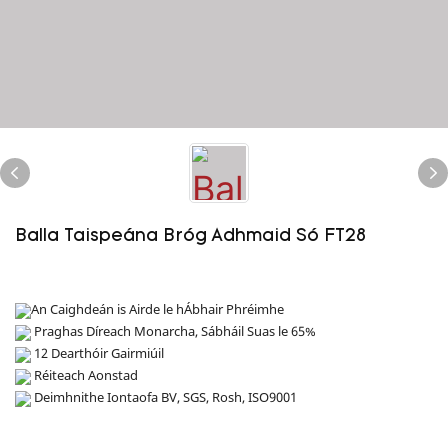
Balla Taispeána Bróg Adhmaid Só FT28
An Caighdeán is Airde le hÁbhair Phréimhe
Praghas Díreach Monarcha, Sábháil Suas le 65%
12 Dearthóir Gairmiúil
Réiteach Aonstad
Deimhnithe Iontaofa BV, SGS, Rosh, ISO9001