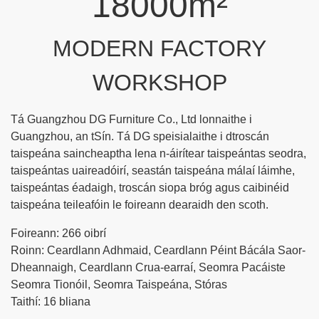
18000m²
MODERN FACTORY
WORKSHOP
Tá Guangzhou DG Furniture Co., Ltd lonnaithe i
Guangzhou, an tSín. Tá DG speisialaithe i dtroscán
taispeána saincheaptha lena n-áirítear taispeántas seodra,
taispeántas uaireadóirí, seastán taispeána málaí láimhe,
taispeántas éadaigh, troscán siopa bróg agus caibinéid
taispeána teileafóin le foireann dearaidh den scoth.
Foireann: 266 oibrí
Roinn: Ceardlann Adhmaid, Ceardlann Péint Bácála Saor-
Dheannaigh, Ceardlann Crua-earraí, Seomra Pacáiste
Seomra Tionóil, Seomra Taispeána, Stóras
Taithí: 16 bliana