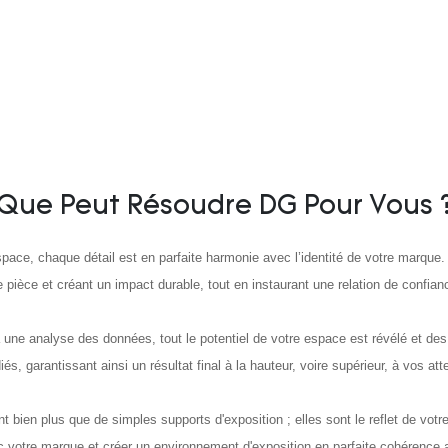
Que Peut Résoudre DG Pour Vous 
ace, chaque détail est en parfaite harmonie avec l’identité de votre marque.
e pièce et créant un impact durable, tout en instaurant une relation de confian
à une analyse des données, tout le potentiel de votre espace est révélé et de
s, garantissant ainsi un résultat final à la hauteur, voire supérieur, à vos att
ont bien plus que de simples supports d'exposition ; elles sont le reflet de vot
c votre marque et créer un environnement d'exposition en parfaite cohérence av